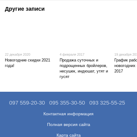
Другие записи
22 декабря 2020
4 февраля 2017
19 декабря 20
Новогодние скидки 2021
Продажа суточных и
График раб
года!
подрощенных бройлеров,
новогодних
несушек, индюшат, утят и
2017
гусят
097 559-20-30
095 355-30-50
093 325-55-25
Контактная информация
Полная версия сайта
Карта сайта