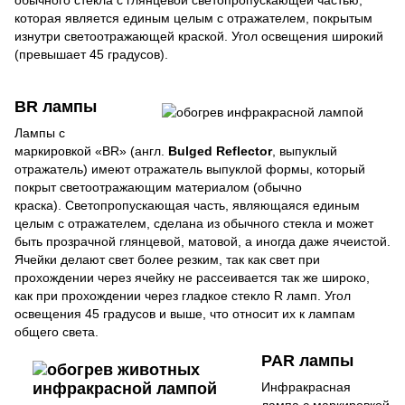
которая является единым целым с отражателем, покрытым
изнутри светоотражающей краской. Угол освещения широкий
(превышает 45 градусов).
BR лампы
Лампы с
маркировкой «BR» (англ.
Bulged Reflector
, выпуклый
отражатель) имеют отражатель выпуклой формы, который
покрыт светоотражающим материалом (обычно
краска). Светопропускающая часть, являющаяся единым
целым с отражателем, сделана из обычного стекла и может
быть прозрачной глянцевой, матовой, а иногда даже ячеистой.
Ячейки делают свет более резким, так как свет при
прохождении через ячейку не рассеивается так же широко,
как при прохождении через гладкое стекло R ламп. Угол
освещения 45 градусов и выше, что относит их к лампам
общего света.
PAR ла
мпы
Инфракрасная
лампа с маркировкой