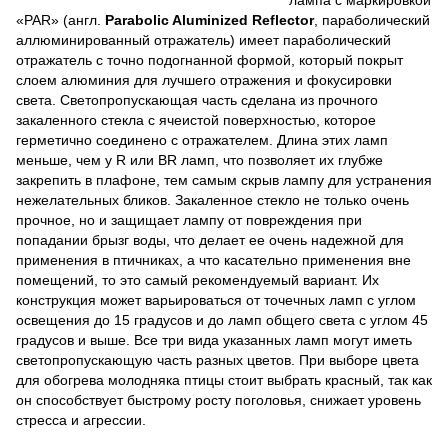
«PAR» (англ.
Parabolic Aluminized Reflector
, параболический
аллюминированный отражатель) имеет параболический
отражатель с точно подогнанной формой, который покрыт
слоем алюминия для лучшего отражения и фокусировки
света. Светопропускающая часть сделана из прочного
закаленного стекла с ячеистой поверхностью, которое
герметично соединено с отражателем. Длина этих ламп
меньше, чем у R или BR ламп, что позволяет их глубже
закрепить в плафоне, тем самым скрыв лампу для устранения
нежелательных бликов. Закаленное стекло не только очень
прочное, но и защищает лампу от повреждения при
попадании брызг воды, что делает ее очень надежной для
применения в птичниках, а что касательно применения вне
помещений, то это самый рекомендуемый вариант. Их
конструкция может варьироваться от точечных ламп с углом
освещения до 15 градусов и до ламп общего света с углом 45
градусов и выше. Все три вида указанных ламп могут иметь
светопропускающую часть разных цветов. При выборе цвета
для обогрева молодняка птицы стоит выбрать красный, так как
он способствует быстрому росту поголовья, снижает уровень
стресса и агрессии.