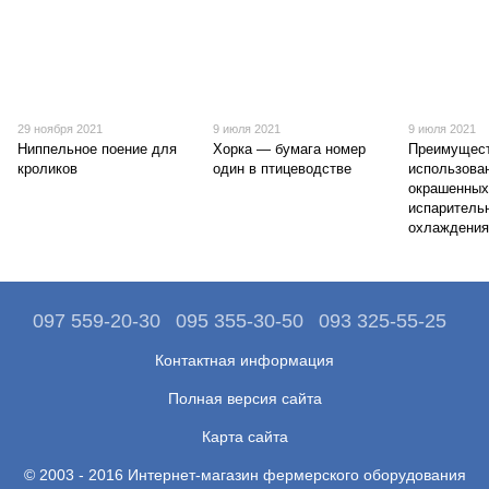
29 ноября 2021
9 июля 2021
9 июля 2021
Ниппельное поение для
Хорка — бумага номер
Преимущес
кроликов
один в птицеводстве
использова
окрашенных
испаритель
охлаждени
097 559-20-30
095 355-30-50
093 325-55-25
Контактная информация
Полная версия сайта
Карта сайта
© 2003 - 2016 Интернет-магазин фермерского оборудования