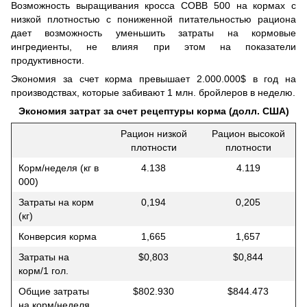
Возможность выращивания кросса COBB 500 на кормах с
низкой плотностью с пониженной питательностью рациона
дает возможность уменьшить затраты на кормовые
ингредиенты, не влияя при этом на показатели
продуктивности.
Экономия за счет корма превышает 2.000.000$ в год на
производствах, которые забивают 1 млн. бройлеров в неделю.
Экономия затрат за счет рецептуры корма (долл. США)
Рацион низкой
Рацион высокой
плотности
плотности
Корм/неделя (кг в
4.138
4.119
000)
Затраты на корм
0,194
0,205
(кг)
Конверсия корма
1,665
1,657
Затраты на
$0,803
$0,844
корм/1 гол.
Общие затраты
$802.930
$844.473
на корм/неделя