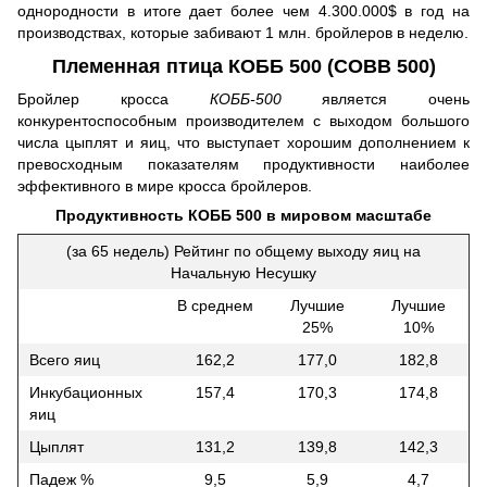
однородности в итоге дает более чем 4.300.000$ в год на
производствах, которые забивают 1 млн. бройлеров в неделю.
Племенная птица КОББ 500 (COBB 500)
Бройлер кросса
КОББ-500
является очень
конкурентоспособным производителем с выходом большого
числа цыплят и яиц, что выступает хорошим дополнением к
превосходным показателям продуктивности наиболее
эффективного в мире кросса бройлеров.
Продуктивность КОББ 500 в мировом масштабе
(за 65 недель) Рейтинг по общему выходу яиц на
Начальную Несушку
В среднем
Лучшие
Лучшие
25%
10%
Всего яиц
162,2
177,0
182,8
Инкубационных
157,4
170,3
174,8
яиц
Цыплят
131,2
139,8
142,3
Падеж %
9,5
5,9
4,7