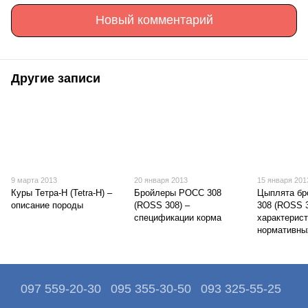
Новый комментарий
Другие записи
9 марта 2013
20 января 2013
15 января 201
Куры Тетра-Н (Tetra-H) –
Бройлеры РОСС 308
Цыплята б
описание породы
(ROSS 308) –
308 (ROSS 3
спецификации корма
характерис
нормативны
097 559-20-30
095 355-30-50
093 325-55-25