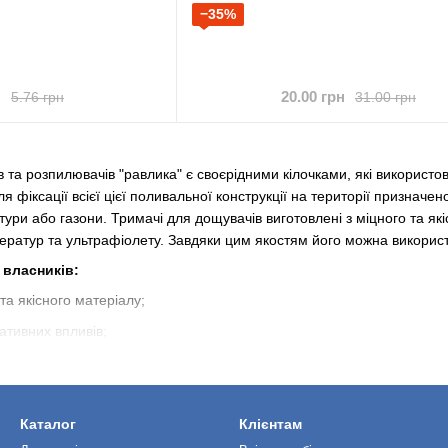
−35%
н
20.00 грн
5.76 грн
31.00 грн
 та розпилювачів "равлика" є своєрідними кілочками, які використову
ля фіксації всієї цієї поливальної конструкції на території признач
ьтури або газони. Тримачі для дощувачів виготовлені з міцного та як
ератур та ультрафіолету. Завдяки цим якостям його можна використ
 власників:
 та якісного матеріалу;
гативних впливів;
н експлуатації.
бляє розпилення води на сільськогосподарські культури або газони
Каталог
Клієнтам