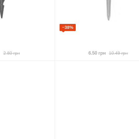
−38%
н
6.50 грн
2.80 грн
10.49 грн