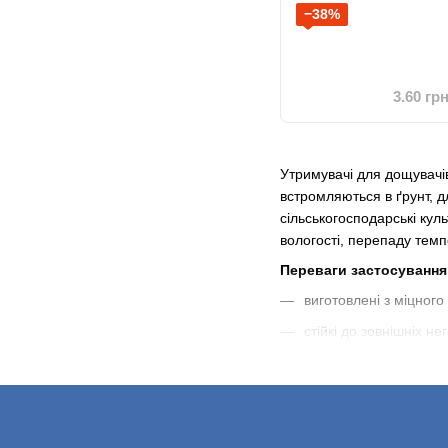
−38%
3.60 гр
Утримувачі для дощувачів
встромляються в ґрунт, д
сільськогосподарські кул
вологості, перепаду темп
Переваги застосування
виготовлені з міцного
стійкі до зовнішніх не
мають тривалий термі
Дощувач для поливу виро