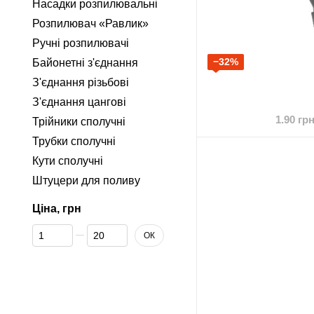
Насадки розпилювальні
Розпилювач «Равлик»
Ручні розпилювачі
−32%
Байонетні з'єднання
З'єднання різьбові
З'єднання цангові
1.90 гр
Трійники сполучні
Трубки сполучні
Кути сполучні
Штуцери для поливу
Ціна, грн
Від Ціна, грн
До Ціна, грн
ОК