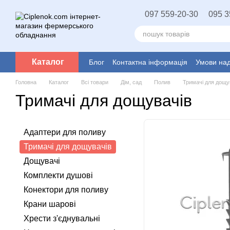
Перейти до основного контенту
097 559-20-30
095 3
Каталог
Блог
Контактна інформація
Умови над
Головна
Каталог
Всі товари
Дім, сад
Полив
Тримачі для дощу
Тримачі для дощувачів
Адаптери для поливу
Тримачі для дощувачів
Дощувачі
Комплекти душові
Конектори для поливу
Крани шарові
Хрести з'єднувальні