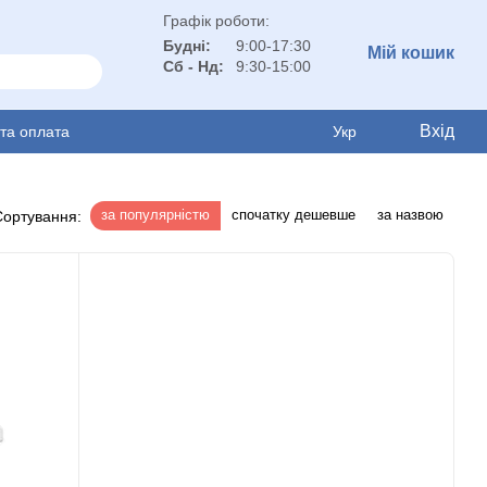
Графік роботи:
Будні:
9:00-17:30
Мій кошик
Сб - Нд:
9:30-15:00
Вхід
 та оплата
Укр
за популярністю
спочатку дешевше
за назвою
Сортування: