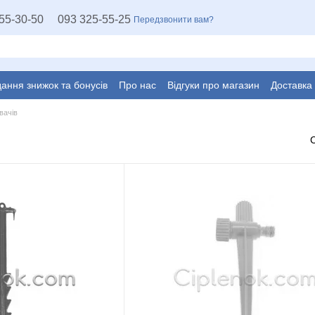
55-30-50
093 325-55-25
Передзвонити вам?
ання знижок та бонусів
Про нас
Відгуки про магазин
Доставка
вачів