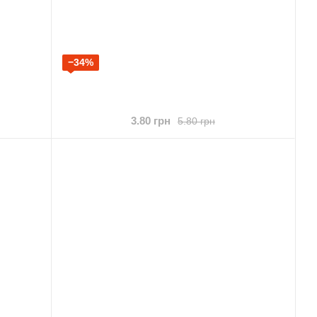
−34%
3.80 грн
5.80 грн