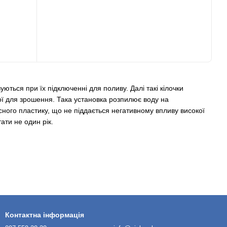
ються при їх підключенні для поливу. Далі такі кілочки
еної для зрошення. Така установка розпилює воду на
існого пластику, що не піддається негативному впливу високої
ати не один рік.
, тим самим забезпечуючи якісне зрошення ґрунту.
Контактна інформація