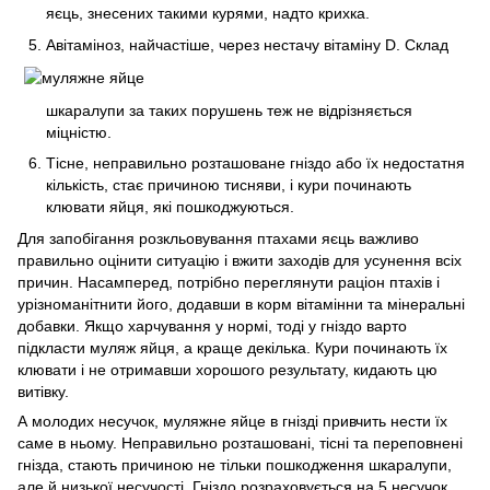
яєць, знесених такими курями, надто крихка.
Авітаміноз, найчастіше, через нестачу вітаміну
D. Склад
шкаралупи за таких порушень теж не відрізняється
міцністю.
Тісне, неправильно розташоване гніздо або їх недостатня
кількість, стає причиною тисняви, і кури починають
клювати яйця, які пошкоджуються.
Для запобігання розкльовування птахами яєць важливо
правильно оцінити ситуацію і вжити заходів для усунення всіх
причин. Насамперед, потрібно переглянути раціон птахів і
урізноманітнити його, додавши в корм вітамінни та мінеральні
добавки. Якщо харчування у нормі, тоді у гніздо варто
підкласти муляж яйця, а краще декілька. Кури починають їх
клювати і не отримавши хорошого результату, кидають цю
витівку.
А молодих несучок, муляжне яйце в гнізді привчить нести їх
саме в ньому. Неправильно розташовані, тісні та переповнені
гнізда, стають причиною не тільки пошкодження шкаралупи,
але й низької несучості. Гніздо розраховується на 5 несучок,