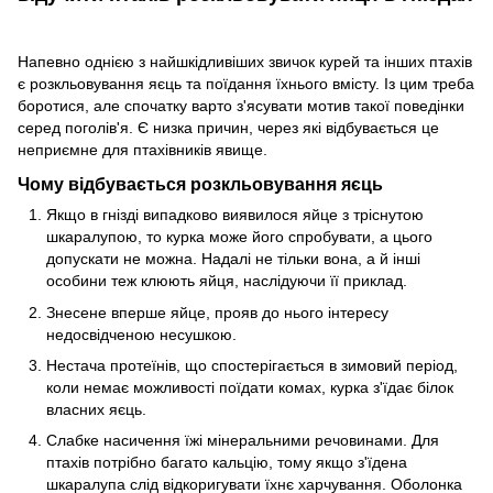
Напевно однією з найшкідливіших звичок курей та інших птахів
є розкльовування яєць та поїдання їхнього вмісту. Із цим треба
боротися, але спочатку варто з'ясувати мотив такої поведінки
серед поголів'я. Є низка причин, через які відбувається це
неприємне для птахівників явище.
Чому відбувається розкльовування яєць
Якщо в гнізді випадково виявилося яйце з тріснутою
шкаралупою, то курка може його спробувати, а цього
допускати не можна. Надалі не тільки вона, а й інші
особини теж клюють яйця, наслідуючи її приклад.
Знесене вперше яйце, прояв до нього інтересу
недосвідченою несушкою.
Нестача протеїнів, що спостерігається в зимовий період,
коли немає можливості поїдати комах, курка з'їдає білок
власних яєць.
Слабке насичення їжі мінеральними речовинами. Для
птахів потрібно багато кальцію, тому якщо з'їдена
шкаралупа слід відкоригувати їхнє харчування. Оболонка