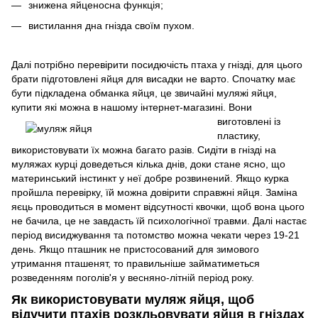
знижена яйценосна функція;
вистилання дна гнізда своїм пухом.
Далі потрібно перевірити посидючість птаха у гнізді, для цього
брати підготовлені яйця для висадки не варто. Спочатку має
бути підкладена обманка яйця, це звичайні муляжі яйця,
купити які можна в н
ашому інтернет-магазині. Вони
виготовлені із
пластику,
використовувати їх можна багато разів. Сидіти в гнізді на
муляжах курці доведеться кілька днів, доки стане ясно, що
материнський інстинкт у неї добре розвинений. Якщо курка
пройшла перевірку, їй можна довірити справжні яйця. Заміна
яєць проводиться в момент відсутності квочки, щоб вона цього
не бачила, це не завдасть їй психологічної травми. Далі настає
період висиджування та потомство можна чекати через 19-21
день. Якщо пташник не пристосований для зимового
утримання пташенят, то правильніше займатиметься
розведенням поголів'я у весняно-літній період року.
Як викор
истовувати муляж яйця, щоб
відучити птахів розкльовув
ати яйця в гніздах