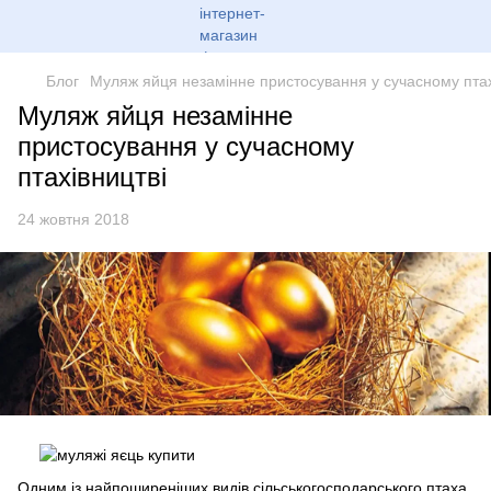
Блог
Муляж яйця незамінне пристосування у сучасному птах
Муляж яйця незамінне
пристосування у сучасному
птахівництві
24 жовтня 2018
Одним із найпоширеніших видів сільськогосподарського птаха