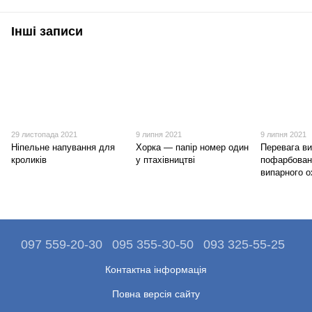
Інші записи
29 листопада 2021
9 липня 2021
9 липня 2021
Ніпельне напування для
Хорка — папір номер один
Перевага в
кроликів
у птахівництві
пофарбован
випарного 
097 559-20-30
095 355-30-50
093 325-55-25
Контактна інформація
Повна версія сайту