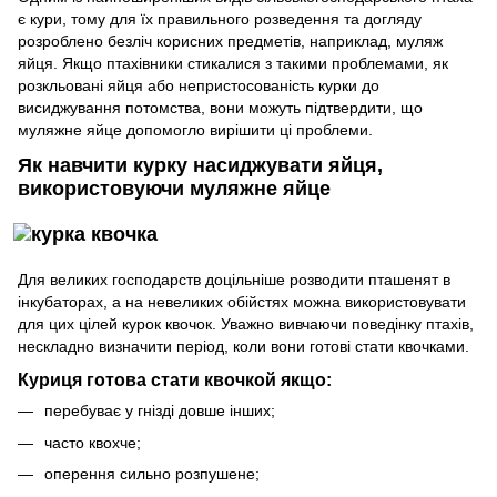
є кури, тому для їх правильного розведення та догляду
розроблено безліч корисних предметів, наприклад, муляж
яйця. Якщо птахівники стикалися з такими проблемами, як
розкльовані яйця або непристосованість курки до
висиджування потомства, вони можуть підтвердити, що
муляжне яйце допомогло вирішити ці проблеми.
Як навчити курку насиджувати яйця,
використовуючи м
уляжне яйце
Для великих господарств доцільніше розводити пташенят в
інкубаторах, а на невеликих обійстях можна використовувати
для цих цілей курок квочок. Уважно вивчаючи поведінку птахів,
нескладно визначити період, коли вони готові стати квочками.
Куриця готова стати квочкой якщо:
перебуває у гнізді довше інших;
часто квохче;
оперення сильно розпушене;