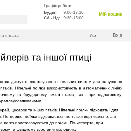
Графік роботи:
Будні:
9:00-17:30
Мій кошик
Сб - Нд:
9:30-15:00
Вхід
 та оплата
Укр
йлерів та іншої птиці
ицтва диктують застосування ніпельних систем для напування
 птахів. Ніпельні поїлки використовують в автоматичних лініях
очному та брудерному вмісті птахів, так і при підлоговому.
з краплеуловлювачами.
ей, цесарок та інших птахів. Ніпельні поїлки підходять і для
 По-перше, поїлки відкривається не тільки вертикально, а в
та легко пристосовуються до поїлки. По-четверте, при
овому та швидкому зростанні молодняку.