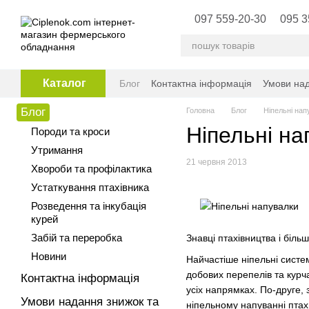
Перейти до основного контенту
097 559-20-30
095 3
Каталог
Блог
Контактна інформація
Умови над
Блог
Головна
Блог
Ніпельні нап
Ніпельні на
Породи та кроси
Утримання
21 червня 2013
Хвороби та профілактика
Устаткування птахівника
Розведення та інкубація
курей
Забій та переробка
Знавці птахівництва і біл
Новини
Найчастіше ніпельні систем
добових перепелів та курч
Контактна інформація
усіх напрямках. По-друге, 
Умови надання знижок та
ніпельному напуванні птах