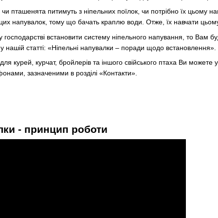
чи пташенята питимуть з ніпельних поїлок, чи потрібно їх цьому нав
цих напувалок, тому що бачать краплю води. Отже, їх навчати цьому
 господарстві встановити систему ніпельного напування, то Вам бу
у нашій статті: «Ніпельні напувалки – поради щодо встановлення».
для курей, курчат, бройлерів та іншого свійського птаха Ви можете 
онами, зазначеними в розділі «Контакти».
лки - принцип роботи