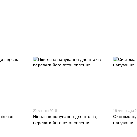
22 жовтня 2018
19 листопада 
під час
Ніпельне напування для птахів,
Система під
переваги його встановлення
напування