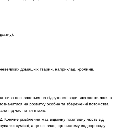
дратну);
.
 невеликих домашніх тварин, наприклад, кроликів.
тливо позначається на відсутності води, яка застоялася в
ь позначитися на розвитку особин та збереженні потомства
на під час пиття птахів.
. Конічне різьблення має відмінну позитивну якість від
напувалки сумісні, а це означає, що систему водопроводу