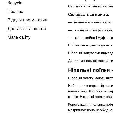
бонусів
Система ніпельного напува
Про нас
Складається вона з:
Відгуки про магазин
ніпельної поїлки з кр
Доставка та оплата
сполучної муфти з квад
Мапа сайту
кронштейна і муфти за
Поїлка легко демонтується
Ніпельні напувалки підходя
Даний тип поїлок можна ви
Ніпельні поїлки 
Ніпельні поїлки мають шіс
Найпершим варто відзначит
напувалках. Що, у свою чер
птахів. Ніпельні поїлки за
Конструкція ніпельних поїл
метричної: вона необхідна 