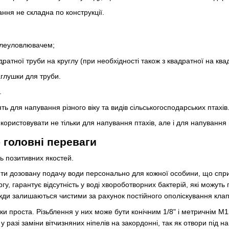
ння не складна по конструкції.
аплеуловлювачем;
ратної труби на круглу (при необхідності також з квадратної на ква
глушки для труби.
.
ть для напування різного віку та видів сільськогосподарських птахів
користовувати не тільки для напування птахів, але і для напування
- головні переваги
ть позитивних якостей.
и дозовану подачу води персонально для кожної особини, що сприя
гу, гарантує відсутність у воді хвороботворних бактерій, які можут
вжди залишаються чистими за рахунок постійного ополіскування клапа
ки проста. Різьблення у них може бути конічним 1/8" і метричнім М12
у разі заміни вітчизняних ніпелів на закордонні, так як отвори під 