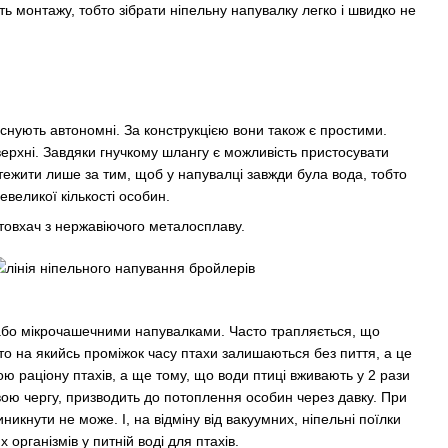
ь монтажу, тобто зібрати ніпельну напувалку легко і швидко не
снують автономні. За конструкцією вони також є простими.
ерхні. Завдяки гнучкому шлангу є можливість пристосувати
стежити лише за тим, щоб у напувалці завжди була вода, тобто
великої кількості особин.
товхач з нерж
авіючого металосплаву.
 або мікрочашечними напувалками. Часто трапляється, що
 то на якийсь проміжок часу птахи залишаються без пиття, а це
ю раціону птахів, а ще тому, що води птиці вживають у 2 рази
 свою чергу, призводить до потоплення особин через давку. При
икнути не може. І, на відміну від вакуумних, ніпельні поїлки
організмів у питній воді для птахів.