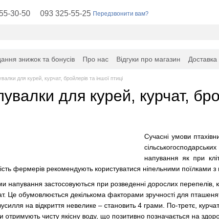
55-30-50
093 325-55-25
Передзвонити вам?
ання знижок та бонусів
Про нас
Відгуки про магазин
Доставка
увалки для курей, курчат, бройлерів та іншої птиці
пувалки для курей, курчат, бро
Сучасні умови птахівн
сільськогосподарських
напування як при кліт
ьшість фермерів рекомендують користуватися ніпельними поїлками 
и напування застосовуються при розведенні дорослих перепелів, кур
ат. Це обумовлюється декількома факторами зручності для пташенят.
зусилля на відкриття невелике – становить 4 грами. По-третє, курча
и отримують чисту якісну воду, що позитивно позначається на здор