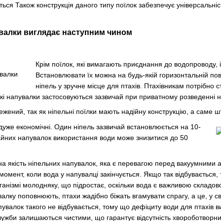
ься Також конструкція даного типу поїлок забезпечує універсальніст
увалки виглядає наступним чином
Крім поїлок, які
вимагають приєднання до водопроводу, і
Встановлювати їх можна на будь-якій горизонтальній пов
ніпель у зручне місце для птахів. Птахівникам потрібно 
акі напувалки застосовуються зазвичай при приватному розведенні не
ежений, так як ніпельні поїлки мають надійну конструкцію, а саме ш
и дуже економічні. Один ніпель зазвичай встановлюється на 10-
чайних напувалок використання води може знизитися до 50
на якість ніпельних напувалок, яка є перевагою перед вакуумними
момент, коли вода у напувалці закінчується. Якщо так відбувається,
ганізмі молодняку, що підростає, оскільки вода є важливою складово
пувалку поповнюють, птахи жадібно біжать вгамувати спрагу, а це, у
увалок такого не відбувається, тому що дефіциту води для птахів вин
ужби залишаються чистими, що гарантує відсутність хвороботворних 