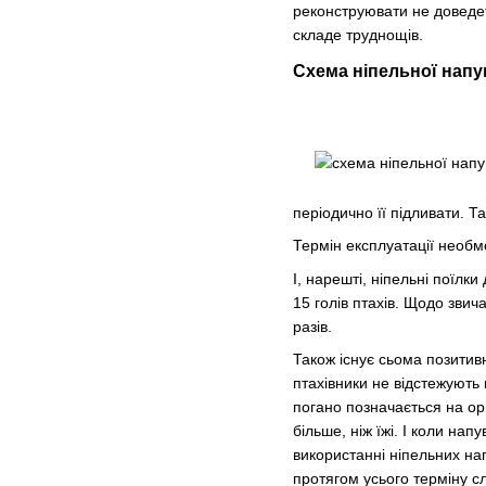
реконструювати не доведет
складе труднощів.
Схема ніпельної нап
періодично її підливати. Т
Термін експлуатації необм
І, нарешті, ніпельні поїлк
15 голів птахів. Щодо зви
разів.
Також існує сьома позитив
птахівники не відстежують 
погано позначається на ор
більше, ніж їжі. І коли на
використанні ніпельних нап
протягом усього терміну сл