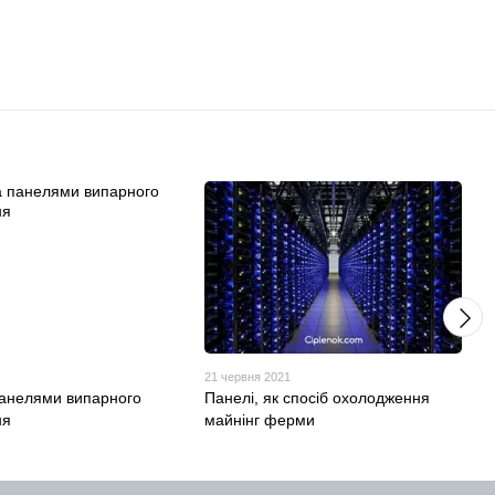
21 червня 2021
панелями випарного
Панелі, як спосіб охолодження
ня
майнінг ферми