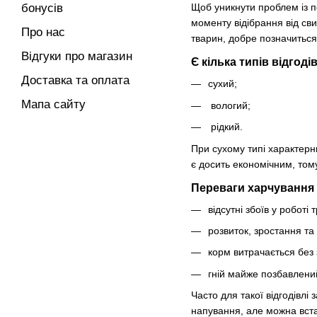
бонусів
Щоб уникнути проблем із п
моменту відібрання від св
Про нас
тварин, добре позначиться 
Відгуки про магазин
Є кілька типів відгоді
Доставка та оплата
сухий;
Мапа сайту
вологий;
рідкий.
При сухому типі характерн
є досить економічним, тому
Переваги харчування 
відсутні збоїв у роботі
розвиток, зростання та
корм витрачається без 
гній майже позбавлений
Часто для такої відгодівлі
напування, але можна вста