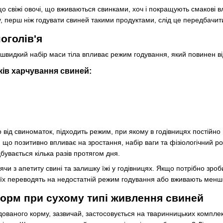
о свіжі овочі, що вживаються свинками, хоч і покращують смакові в
му, перш ніж годувати свиней такими продуктами, слід це передбачит
оголів'я
швидкий набір маси тіла впливає режим годування, який повинен від
ків харчування свиней:
о від свиноматок, підходить режим, при якому в годівницях постійн
, що позитивно впливає на зростання, набір ваги та фізіологічний 
дбувається кілька разів протягом дня.
чи з апетиту свині та залишку їжі у годівницях. Якщо потрібно зроби
їх переводять на недостатній режим годування або вживають менш 
орм при сухому типі живлення свиней
ованого корму, зазвичай, застосовується на тваринницьких комплекс