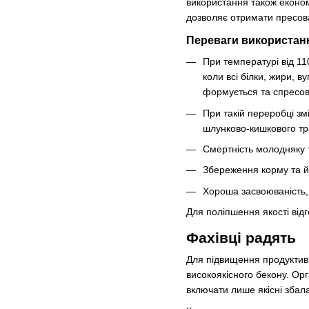
використання також економ
дозволяє отримати пресов
Переваги використан
При температурі від 11
коли всі білки, жири, 
формується та спресову
При такій переробці зм
шлунково-кишкового тр
Смертність молодняку ​​
Збереження корму та йо
Хороша засвоюваність, 
Для поліпшення якості відг
Фахівці радять
Для підвищення продуктивн
високоякісного бекону. Ор
включати лише якісні збал