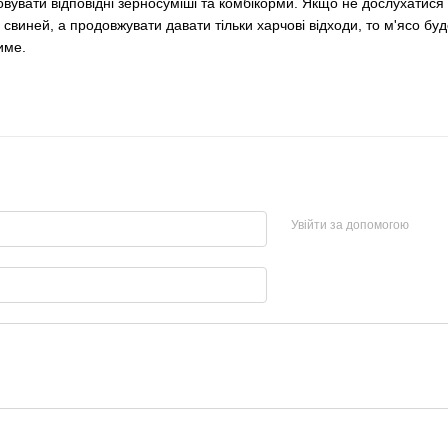
вувати відповідні зерносуміші та комбікорми. Якщо не дослухатися 
свиней, а продовжувати давати тільки харчові відходи, то м'ясо буде
име.
Увійти за допомогою