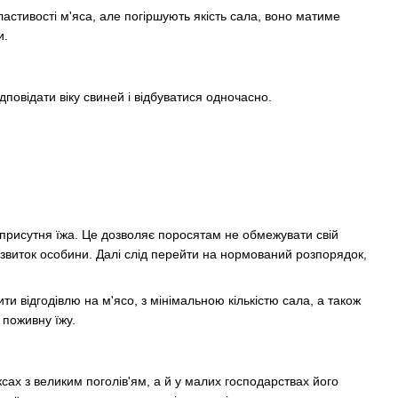
ластивості м'яса, але погіршують якість сала, воно матиме
и.
повідати віку свиней і відбуватися одночасно.
о присутня їжа. Це дозволяє поросятам не обмежувати свій
розвиток особини. Далі слід перейти на нормований розпорядок,
ти відгодівлю на м'ясо, з мінімальною кількістю сала, а також
поживну їжу.
ах з великим поголів'ям, а й у малих господарствах його