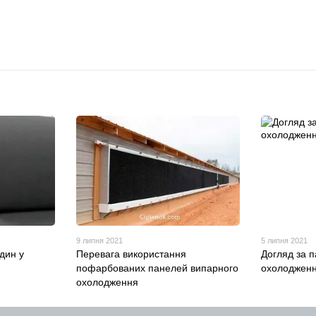
9 липня 2021
5 липня 2021
дин у
Перевага використання
Догляд за 
пофарбованих панелей випарного
охолоджен
охолодження