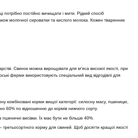
ці потрібно постійно вичищати і мити. Рідкий спосіб
також молочної сироватки та кислого молока. Кожен тварин
ник
нарстві. Свинок можна вирощувати для м'яса високої якості, при
рські ферми використовують спеціальний вид відгодівлі для
ну комбіновані корми вищої категорії: силосну масу, пшеницю,
изно 60% по відношенню до кормів нижчого сорту.
а пшеничні висівки. Їх має бути не більше 40%.
 — третьосортного корму для свиней. Щоб досягти кращої якості