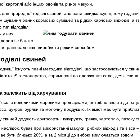
ої картоплі або інших овочів та різної макухи.
ь для природної годівлі свиней, але вони швидкопсувні, тому годівни
ішування різних кормових сумішей та рідких харчових відходів, а 
 тип відгодівлі
х у них
дарстві є багато
вання раціональніше виробляти рідким способом.
годівлі свиней
родукції існують певні методики відгодівлі, що застосовуються у сви
багато. Є господарства, спрямовані на одержання сала, деякі свина
са залежить від харчування
'ясо, з невеликими жировими прошарками, потрібно ввести до раціо
росо, цукрові буряки та молочну продукцію. Їх вміст має бути прибл
жу свиней додають другосортні: кукурудзу, гречку, картоплю, патоку т
 наслідок, буває при використанні макухи, рибних відходів та вівса
 має бути близько 20%, а за 2 місяці до вибою виключається зовсім.