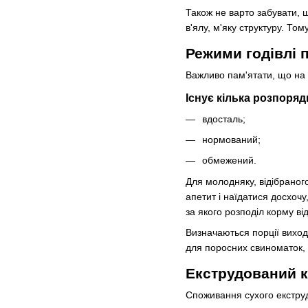
Також не варто забувати, щ
в'ялу, м'яку структуру. То
Режими годівлі п
Важливо пам'ятати, що на 
Існує кілька розпоряд
вдосталь;
нормований;
обмежений.
Для молодняку, відібраног
апетит і наїдатися досхочу
за якого розподіл корму ві
Визначаються порції виходя
для поросних свиноматок, 
Екструдований к
Споживання сухого екструд