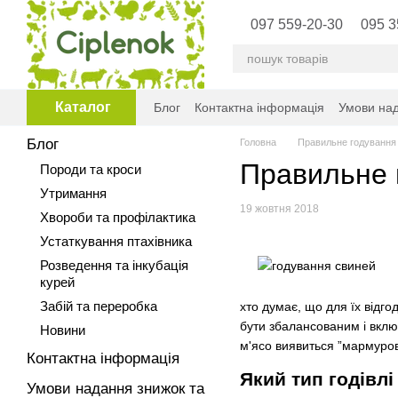
Перейти до основного контенту
097 559-20-30
095 3
Каталог
Блог
Контактна інформація
Умови над
Блог
Головна
Правильне годування 
Правильне г
Породи та кроси
Утримання
19 жовтня 2018
Хвороби та профілактика
Устаткування птахівника
Розведення та інкубація
курей
Забій та переробка
хто думає, що для їх відго
бути збалансованим і вклю
Новини
м'ясо виявиться ”мармуров
Контактна інформація
Який тип годівл
Умови надання знижок та