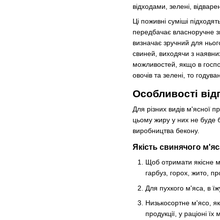
відходами, зелені, відварен
Ці поживні суміші підходят
передбачає власноручне зм
визначає зручний для нього
свиней, виходячи з наявни
можливостей, якщо в госпо
овочів та зелені, то году
Особливості від
Для різних видів м'ясної п
цьому жиру у них не буде 
виробництва бекону.
Якість свинячого м'я
Щоб отримати якісне м
гарбуз, горох, жито, п
Для пухкого м'яса, в ї
Низькосортне м'ясо, як
продукції, у раціоні їх