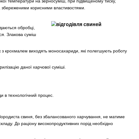
окої температури на зерносуміш, при підвищеному тиску,
а збереженими корисними властивостями.
ддаються обробці,
ся. Злакова суміш
ож з крохмалем виходять моносахариди, які полегшують роботу
рилізацію даної харчової суміші.
ди в технологічний процес.
. Породиста свиня, без збалансованого харчування, не матиме
складу. До раціону високопродуктивних порід необхідно