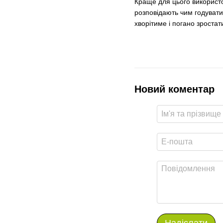
Краще для цього використо
розповідають чим годувати 
хворітиме і погано зростат
Новий коментар
Надіслати