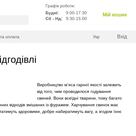
Графік роботи:
Будні:
9:00-17:30
Мій кошик
Сб - Нд:
9:30-15:00
Вхід
 та оплата
Укр
дгодівлі
Виробництво м'яса гарної якості залежить
від того, чим проводилося годування
свиней. Вони всеїдні тварини, тому багато
хонних відходів змішаних із фуражем. Харчування свинок має
статимуть здоровими, добре набиратимуть вагу, а згодом їхнє