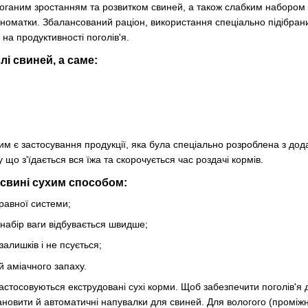
оганим зростанням та розвитком свиней, а також слабким набором 
иноматки. Збалансований раціон, використання спеціально підібрани
на продуктивності поголів'я.
влі свиней, а саме:
им є застосування продукції, яка була спеціально розроблена з дод
 що з'їдається вся їжа та скорочується час роздачі кормів.
свині сухим способом:
 травної системи;
 набір ваги відбувається швидше;
залишків і не псується;
 аміачного запаху.
 застосовуються екструдовані сухі корми. Щоб забезпечити поголів'я д
новити й автоматичні напувалки для свиней. Для вологого (проміж