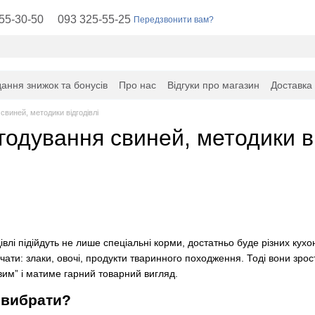
55-30-50
093 325-55-25
Передзвонити вам?
ання знижок та бонусів
Про нас
Відгуки про магазин
Доставка
свиней, методики відгодівлі
одування свиней, методики ві
дівлі підійдуть не лише спеціальні корми, достатньо буде різних ку
чати: злаки, овочі, продукти тваринного походження. Тоді вони зро
им” і матиме гарний товарний вигляд.
і вибрати?