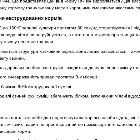
ічне. Що представляє цей вид корму і як він виробляється? Дія вис
ану кормову гранульовану масу з хорошими смаковими якостями т
ня екструдованих кормів
0 до 160℃ зернові культури протягом 30 секунд стерилізуються і пі
вуглеводи, вітаміни не руйнуються, а патогенна мікрофлора знищуєть
ється у невеликі гранули.
інюється структура клітковини зерна, вона легше засвоюється, так
акту свиней.
та дорослих особин від отруєнь, зводиться до нуля, через якісну сте
го знезараженість триває протягом 3-х місяців.
близько 90% екструдованої суміші.
одівлі свиней сухі суміші збагачують білком, включаючи м'ясні відхо
ості поголів'я необхідно переглянути застарілі способи відгодівлі
ганізм таких тварин не пристосований до низькосортного харчового 
ансовані корми.