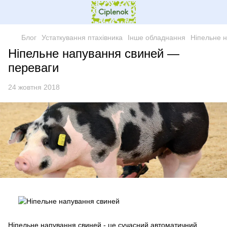
Блог
Устаткування птахівника
Інше обладнання
Ніпельне 
Ніпельне напування свиней —
переваги
24 жовтня 2018
Ніпельне напування свиней - це сучасний автоматичний