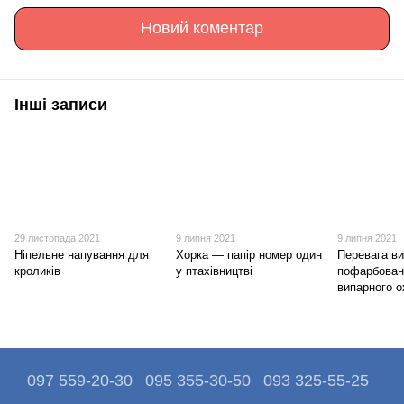
Новий коментар
Інші записи
29 листопада 2021
9 липня 2021
9 липня 2021
Ніпельне напування для
Хорка — папір номер один
Перевага в
кроликів
у птахівництві
пофарбован
випарного 
097 559-20-30
095 355-30-50
093 325-55-25