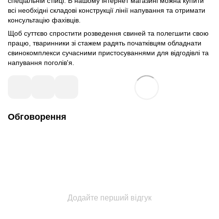
спеціальній стійці. В нашому інтернет магазині можна купити
всі необхідні складові конструкції лінії напування та отримати
консультацію фахівців.
Щоб суттєво спростити розведення свиней та полегшити свою
працю, тваринники зі стажем радять початківцям обладнати
свинокомплекси сучасними пристосуваннями для відгодівлі та
напування поголів'я.
Обговорення
Додайте перший відгук