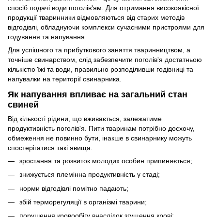
спосіб подачі води поголів'ям. Для отримання високоякісної
продукції тваринники відмовляються від старих методів
відгодівлі, обладнуючи комплекси сучасними пристроями для
годування та напування.
Для успішного та прибуткового заняття тваринництвом, а
точніше свинарством, слід забезпечити поголів'я достатньою
кількістю їжі та води, правильно розподіливши годівниці та
напувалки на території свинарника.
Як напування впливає на загальний стан
свиней
Від кількості рідини, що вживається, залежатиме
продуктивність поголів'я. Пити тваринам потрібно досхочу,
обмеження не повинно бути, інакше в свинарнику можуть
спостерігатися такі явища:
зростання та розвиток молодих особин припиняється;
знижується племінна продуктивність у стаді;
норми відгодівлі помітно падають;
збій терморегуляції в організмі тварини;
порушення кровообігу внаслідок згущення крові;