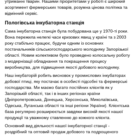
утриманні тварин. Нашими пріоритетами у роботі є широкий
асортимент фермерських товарів, розумна цінова політика та
відмінний сервіс.
Пологівська інкубаторна станція
Сама інкубаторна станція була побудована ще у 1970-ті роки.
Вона пережила нелегкі часи кризових явищ у країні та з 2003
року стабільно працює, будучи одним із основних
постачальників сільськогосподарського молодняку ​​Запорізької
області. Новим колективом було проведено колосальну роботу
з модернізації обладнання та покращення процесу
виробництва, для підвищення якості добового молодняку.
Наш інкубаторій робить висновок у промислових інкубаторах
добової птиці, яку постачає в особисті підсобні та фермерські
господарства. Ми маємо багато постійних клієнтів як у
Запорізькій області, так і в інших регіонах країни
(Дніпропетровська, Донецька, Херсонська, Миколаївська,
Одеська, Луганська області та інші регіони України). Клієнтська
база регулярно розширюється завдяки високій якості нашої
продукції та уважному ставленню до кожного клієнта.
Основний вид діяльності нашої інкубаторної станції -
роздрібний та оптовий продаж добового та подрощеного