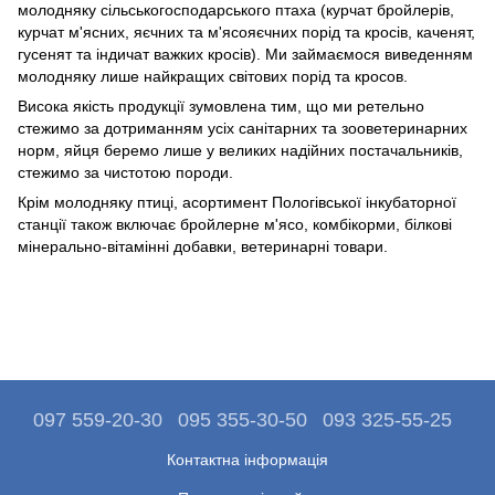
молодняку ​​сільськогосподарського птаха (курчат бройлерів,
курчат м'ясних, яєчних та м'ясояєчних порід та кросів, каченят,
гусенят та індичат важких кросів). Ми займаємося виведенням
молодняку ​​лише найкращих світових порід та кросов.
Висока якість продукції зумовлена ​​тим, що ми ретельно
стежимо за дотриманням усіх санітарних та зооветеринарних
норм, яйця беремо лише у великих надійних постачальників,
стежимо за чистотою породи.
Крім молодняку ​​птиці, асортимент Пологівської інкубаторної
станції також включає бройлерне м'ясо, комбікорми, білкові
мінерально-вітамінні добавки, ветеринарні товари.
097 559-20-30
095 355-30-50
093 325-55-25
Контактна інформація