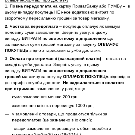
Більше інформації про доставку
1. Повна передоплата
на картку ПриватБанку або ПУМБу – в
цьому випадку покупець НЕ несе додаткових витрат по
зворотному пересиланню грошей за товар магазину.
2. Часткова передоплата
– покупець оплачує як мінімум
половину суми замовлення. Зверніть увагу: в цьому
випадку
ВИТРАТИ по зворотному відправленню
що
залишилася суми грошей магазину за покупку
ОПЛАЧУЄ
ПОКУПЕЦЬ
згідно з тарифами служби доставки.
3.
Оплата при отриманні (накладений платіж)
– оплата на
складі служби доставки. Зверніть увагу: в цьому
випадку
ВИТРАТИ по зворотному відправленню
грошей
магазину за покупку
ОПЛАЧУЄ ПОКУПЕЦЬ
відповідно
до тарифів служби доставки.
Не надсилаються з оплатою
при отриманні
замовлення у разі, якщо:
сума замовлення менше 200 грн;
замовлення клієнта перевищує 1000 грн;
у замовленні є товари, що продаються тільки за
передоплатою (це зазначено в їх описі);
товари замовлення перевищують обсяг коробки з
розмірами 35х35х30 см (ОБ'ЄМНІ);