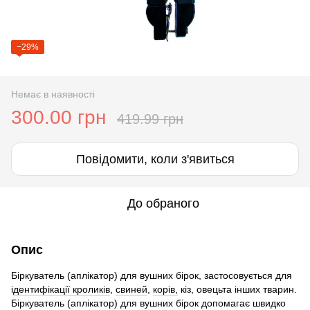
−29%
Немає в наявності
300.00 грн
419.99 грн
Повідомити, коли з'явиться
До обраного
Опис
Біркуватель (аплікатор) для вушних бірок, застосовується для
і
дентифікації кроликів
,
свиней
,
корів,
кіз, овецьта інших тварин.
Біркуватель (аплікатор) для вушних бірок допомагає швидко