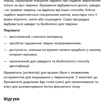
першу, характерне клацання свідчить про надійне закріплення
кліпси на вусі тварини. Біркування відбувається досить швидко
і не травмує тварину, на відмінеу від інших способів. Кліпса
надійно закріплюється спеціальним шипом, внаслідок чого її
важко втратити, зняти або пошкодити. Сама процедура
відбувається швидко та безболісно для тварини.
Переваги:
виготовлений з якісного матеріалу;
запобігає зараженню тварин захворюваннями;
доступність, оскільки інструмент можна придбати у нашому
інтернет-магазині;
призначений для швидкого та безболісного способу
ідентифікації.
Біркуватель (аплікатор) для вушних бірок є незамінним
інструментом для маркування у тваринництві. У комплект до
біркователя додатково йде голка (шип) для проколювання та
ключ для розгвинчування болта фіксуючого голку.
Відгуки