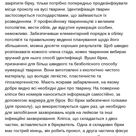
закріпити бірку, тільки потрібно попередньо продезінфікувати
місце проколу на вусі тварини. Ідентифікація тварин
застосовується господарствами, що займаються їх
розведенням. У професійному тваринництві з великим
поголів'ям, вести облік, де відсутня нумерація особин,
неможливо. Забезпечивши елементарний порядок в обліку
поголів'я та правильному веденні планування щодо його
збільшення, можна досягти хороших результатів. Щоб швидко
розпізнавати кожного члена стада, кожен тваринник вибирає
зручний для нього спосіб ідентифікації. Вушні бірки,
призначені для більш швидкого та безболісного способу
нумерації тварини. Вони виготовлені з екологічно чистого
матеріалу, що володіє легкістю, пластичністю та
гіпоалергенністю. Мають яскраве забарвлення, на якому
добре видно всі необхідні дані про тварину. На поверхню
кліпси без номерів наноситься інформація самостійно, за
допомогою
маркера для бірок
. Всі бірки забезпечені голками
(для проколу), що використовуються один раз, це необхідно
для запобігання захворювань корів на лейкози та інші
інфекційні захворювання. Кліпса, що складається з двох
частин, вставляється в біркуватель. Одна зі складових бірки
має гострий кінець, він робить прокол, а друга частина фіксує