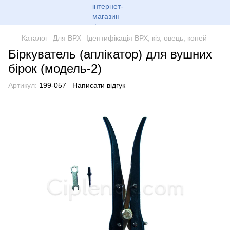
Каталог
Для ВРХ
Ідентифікація ВРХ, кіз, овець, коней
Біркуватель (аплікатор) для вушних
бірок (модель-2)
Артикул:
199-057
Написати відгук