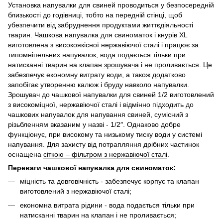
Установка напувалки для свиней проводиться у безпосередній
близькості до годівниці, тобто на передній стінці, щоб
убезпечити від забруднення продуктами життєдіяльності
тварин. Чашкова напувалка для свиноматок і кнурів XL
виготовлена з високоякісної нержавіючої сталі і працює за
типом
ніпельних напувалок
, вода подається тільки при
натисканні тварин на клапан
зрошувача
і не проливається. Це
забезпечує економну витрату води, а також додатково
запобігає утворенню калюж і бруду навколо напувалки.
Зрошувач до чашкової напувалки для свиней 1/2 виготовлений
з високоміцної, нержавіючої сталі і відмінно підходить до
чашкових напувалок для напування свиней, сумісний з
різьбленням вказаним у назві - 1/2″. Однаково добре
функціонує, при високому та низькому тиску води у системі
напування. Для захисту від потрапляння дрібних частинок
оснащена
сіткою – фільтром з нержавіючої сталі
.
Переваги чашкової напувалка для свиноматок:
міцність та довговічність - забезпечує корпус та клапан
виготовлений з нержавіючої сталі;
економна витрата рідини - вода подається тільки при
натисканні тварин на клапан і не проливається;