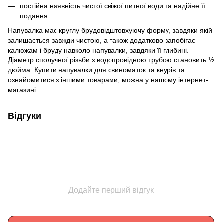
постійна наявність чистої свіжої питної води та надійне її
подання.
Напувалка має круглу брудовідштовхуючу форму, завдяки якій
залишається завжди чистою, а також додатково запобігає
калюжам і бруду навколо напувалки, завдяки її глибині.
Діаметр сполучної різьби з водопровідною трубою становить ½
дюйма. Купити напувалки для свиноматок та кнурів та
ознайомитися з іншими товарами, можна у нашому інтернет-
магазині.
Відгуки
Додайте перший відгук