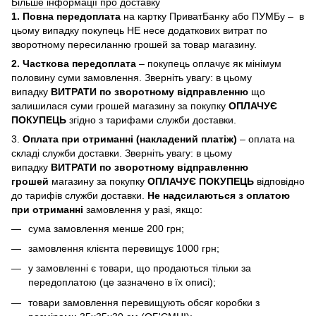
Більше інформації про доставку
1. Повна передоплата
на картку ПриватБанку або ПУМБу – в
цьому випадку покупець НЕ несе додаткових витрат по
зворотному пересиланню грошей за товар магазину.
2. Часткова передоплата
– покупець оплачує як мінімум
половину суми замовлення. Зверніть увагу: в цьому
випадку
ВИТРАТИ по зворотному відправленню
що
залишилася суми грошей магазину за покупку
ОПЛАЧУЄ
ПОКУПЕЦЬ
згідно з тарифами служби доставки.
3.
Оплата при отриманні (накладений платіж)
– оплата на
складі служби доставки. Зверніть увагу: в цьому
випадку
ВИТРАТИ по зворотному відправленню
грошей
магазину за покупку
ОПЛАЧУЄ ПОКУПЕЦЬ
відповідно
до тарифів служби доставки.
Не надсилаються з оплатою
при отриманні
замовлення у разі, якщо:
сума замовлення менше 200 грн;
замовлення клієнта перевищує 1000 грн;
у замовленні є товари, що продаються тільки за
передоплатою (це зазначено в їх описі);
товари замовлення перевищують обсяг коробки з