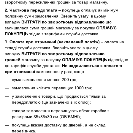
зворотному пересиланню грошей за товар магазину.
2. Часткова передоплата
– покупець оплачує як мінімум
половину суми замовлення. Зверніть увагу: в цьому
випадку
ВИТРАТИ по зворотному відправленню
що
залишилася суми грошей магазину за покупку
ОПЛАЧУЄ
ПОКУПЕЦЬ
згідно з тарифами служби доставки.
3.
Оплата при отриманні (накладений платіж)
– оплата на
складі служби доставки. Зверніть увагу: в цьому
випадку
ВИТРАТИ по зворотному відправленню
грошей
магазину за покупку
ОПЛАЧУЄ ПОКУПЕЦЬ
відповідно
до тарифів служби доставки.
Не надсилаються з оплатою
при отриманні
замовлення у разі, якщо:
сума замовлення менше 200 грн;
замовлення клієнта перевищує 1000 грн;
у замовленні є товари, що продаються тільки за
передоплатою (це зазначено в їх описі);
товари замовлення перевищують обсяг коробки з
розмірами 35х35х30 см (ОБ'ЄМНІ);
покупець вказав доставку до дверей, а не склад
перевізника.