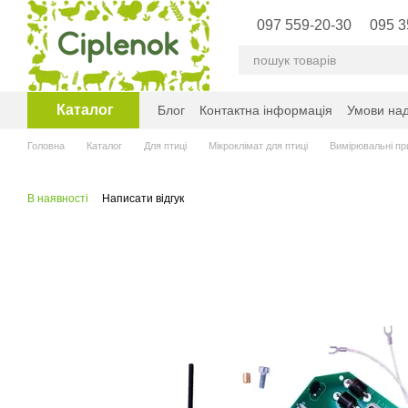
Перейти до основного контенту
097 559-20-30
095 3
Каталог
Блог
Контактна інформація
Умови над
Головна
Каталог
Для птиці
Мікроклімат для птиці
Вимірювальні пр
В наявності
Написати відгук