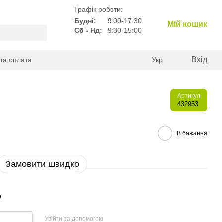
Графік роботи:
Будні:
9:00-17:30
Мій кошик
Сб - Нд:
9:30-15:00
Вхід
 та оплата
Укр
Артикул
432953
В бажання
Замовити швидко
р
Увійти за допомогою