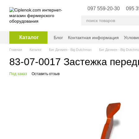
Перейти к основному контенту
097 559-20-30
095 3
Каталог
Блог
Контактная информация
Услови
Главная
Каталог
Биг Дачмен - Big Dutchman
Биг Дачмен - Big Dutchm
83-07-0017 Застежка передн
Под заказ
Оставить отзыв