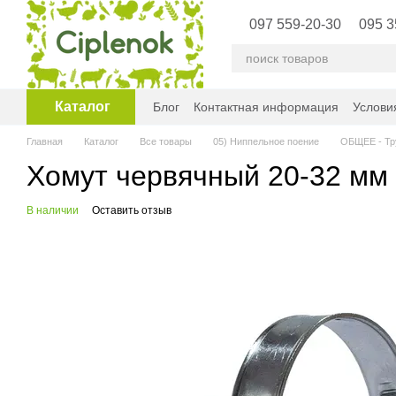
Перейти к основному контенту
097 559-20-30
095 3
Каталог
Блог
Контактная информация
Услови
Главная
Каталог
Все товары
05) Ниппельное поение
ОБЩЕЕ - Тр
Хомут червячный 20-32 мм
В наличии
Оставить отзыв