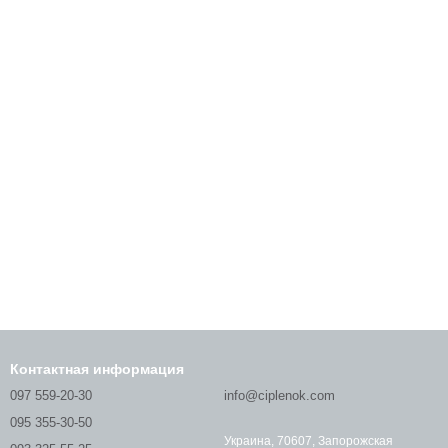
Контактная информация
097 559-20-30
info@ciplenok.com
095 355-30-50
Украина, 70607, Запорожская