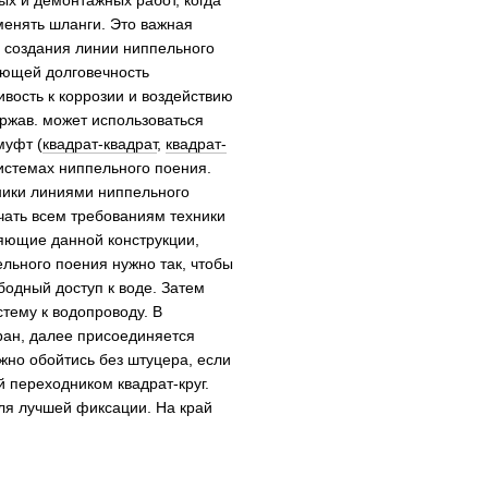
х и демонтажных работ, когда
менять шланги. Это важная
создания линии ниппельного
ующей долговечность
ивость к коррозии и воздействию
ржав. может использоваться
муфт (
квадрат-квадрат
,
квадрат-
истемах ниппельного поения.
ники линиями ниппельного
чать всем требованиям техники
ляющие данной конструкции,
льного поения нужно так, чтобы
бодный доступ к воде. Затем
тему к водопроводу. В
кран, далее присоединяется
но обойтись без штуцера, если
й переходником квадрат-круг.
для лучшей фиксации. На край