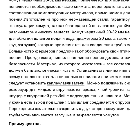
Хомут червячный 20-32 мм нержав. применяется для монтажны
появляется необходимость часто снимать, переподключать и 
составляющая комплектующих материалов, применяемая для 
поения.Изготовлен из прочной нержавеющей стали, гарантир
эксплуатации хомута, так как благодаря ей повышается устойч
различных химических веществ. Хомут червячный 20-32 мм не
для обжатия шлангов подачи воды
диаметром 20 мм
, а также 
круг
,
заглушка)
которые применяются для соединения труб в с
Большинство фермеров предпочитают оборудовать свои птич
поения. Прежде всего, ниппельная линия поения должна отве
безопасности. Материал, из которого изготовлены все состав
должен быть экологически чистым. Устанавливать линию ниппе
всему поголовью хватало
ниппельных поилок
и они имели сво
следует установить
каплеулавливатели
. Можно подключить сис
резервуар для жидкости вкручивается
врезка
, к ней крепится 
штуцер с внутренней резьбой с подсоединенным шлангом. Мож
у крана есть выход под шланг. Сам шланг соединяется с трубо
Переходники желательно закрепить с двух сторон хомутами, 
трубы устанавливается заглушка и закрепляется хомутом.
Преимущества: