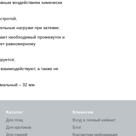
тивным воздействиям химически
стротой;
ельные нагрузки при затяжке;
ивает необходимый промежуток и
вует равномерному
руется;
взаимодействуют, а также не
мальный – 32 мм.
Каталог
Клиентам
Для птиц
Вход в личный кабинет
Для кроликов
Блог
Для свиней
Контактная информация