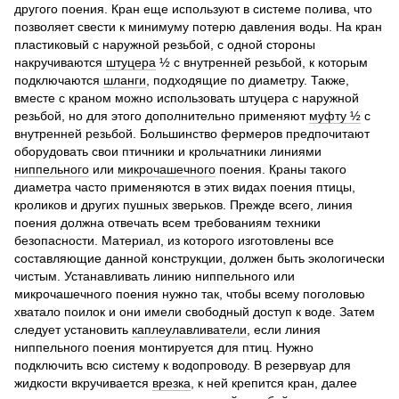
другого поения. Кран еще используют в системе полива, что
позволяет свести к минимуму потерю давления воды. На кран
пластиковый с наружной резьбой, с одной стороны
накручиваются
штуцера
½ с внутренней резьбой, к которым
подключаются
шланги
, подходящие по диаметру. Также,
вместе с краном можно использовать штуцера с наружной
резьбой, но для этого дополнительно применяют
муфту ½
с
внутренней резьбой. Большинство фермеров предпочитают
оборудовать свои птичники и крольчатники линиями
ниппельного
или
микрочашечного
поения. Краны такого
диаметра часто применяются в этих видах поения птицы,
кроликов и других пушных зверьков. Прежде всего, линия
поения должна отвечать всем требованиям техники
безопасности. Материал, из которого изготовлены все
составляющие данной конструкции, должен быть экологически
чистым. Устанавливать линию ниппельного или
микрочашечного поения нужно так, чтобы всему поголовью
хватало поилок и они имели свободный доступ к воде. Затем
следует установить
каплеулавливатели
, если линия
ниппельного поения монтируется для птиц. Нужно
подключить всю систему к водопроводу. В резервуар для
жидкости вкручивается
врезка
, к ней крепится кран, далее