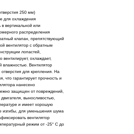
отверстия 250 мм)
же для охлаждения
 в вертикальной или
номерного распределения
братный клапан, препятствующий
ой вентилятор с обратным
онструкции лопастей,
 вентилирует, охлаждает,
й влажностью. Вентилятор
е отверстия для крепления. На
, что гарантирует прочность и
тилятора нанесено
дежно защищен от повреждений,
 двигателя, выносливостью,
мпературе и имеет хорошую
е изгибы, для уменьшения шума
афиксировать вентилятор
мпературный режим от -25° C до