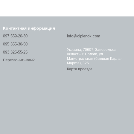
Контактная информация
097 559-20-30
info@ciplenok.com
095 355-30-50
Украина, 70607, Запорожская
093 325-55-25
область, г. Пологи, ул.
Магистральная (бывшая Карла-
Перезвонить вам?
Маркса), 326
Карта проезда