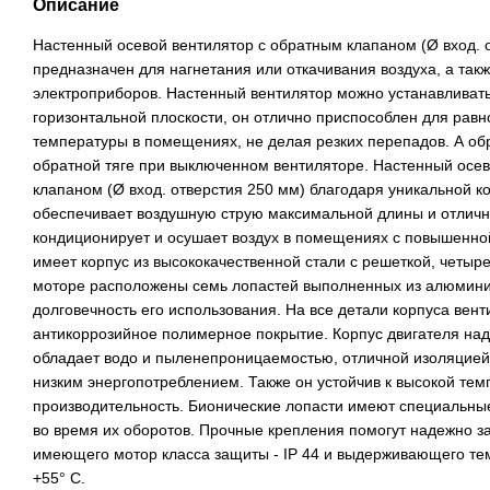
Описание
Настенный осевой вентилятор с обратным клапаном (Ø вход. 
предназначен для нагнетания или откачивания воздуха, а так
электроприборов. Настенный вентилятор можно устанавливать
горизонтальной плоскости, он отлично приспособлен для рав
температуры в помещениях, не делая резких перепадов. А о
обратной тяге при выключенном вентиляторе. Настенный осев
клапаном (Ø вход. отверстия 250 мм) благодаря уникальной к
обеспечивает воздушную струю максимальной длины и отлично
кондиционирует и осушает воздух в помещениях с повышенно
имеет корпус из высококачественной стали с решеткой, четыр
моторе расположены семь лопастей выполненных из алюминия
долговечность его использования. На все детали корпуса вен
антикоррозийное полимерное покрытие. Корпус двигателя на
обладает водо и пыленепроницаемостью, отличной изоляцией
низким энергопотреблением. Также он устойчив к высокой те
производительность. Бионические лопасти имеют специальны
во время их оборотов. Прочные крепления помогут надежно з
имеющего мотор класса защиты - IP 44 и выдерживающего те
+55° C.