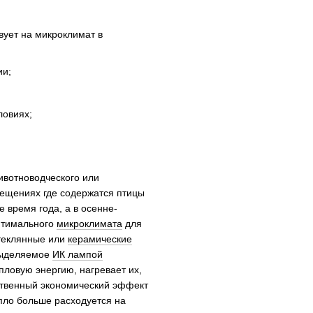
вует на микроклимат в
ии;
ловиях;
ивотноводческого или
мещениях где содержатся птицы
 время года, а в осенне-
оптимального
микроклимата
для
стеклянные или
керамические
выделяемое
ИК лампой
ловую энергию, нагревает их,
ественный экономический эффект
пло больше расходуется на