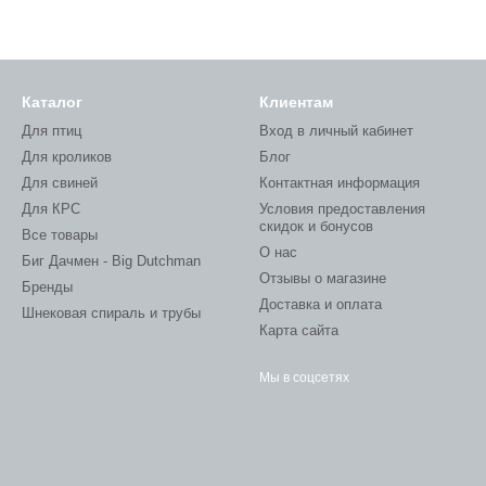
Каталог
Клиентам
Для птиц
Вход в личный кабинет
Для кроликов
Блог
Для свиней
Контактная информация
Для КРС
Условия предоставления
скидок и бонусов
Все товары
О нас
Биг Дачмен - Big Dutchman
Отзывы о магазине
Бренды
Доставка и оплата
Шнековая спираль и трубы
Карта сайта
Мы в соцсетях