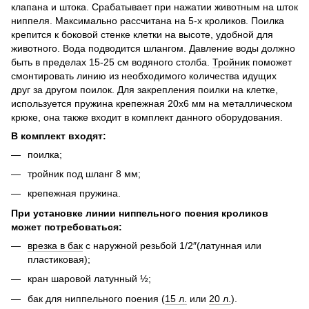
клапана и штока. Срабатывает при нажатии животным на шток
ниппеля. Максимально рассчитана на 5-х кроликов. Поилка
крепится к боковой стенке клетки на высоте, удобной для
животного. Вода подводится шлангом. Давление воды должно
быть в пределах 15-25 см водяного столба.
Тройник
поможет
смонтировать линию из необходимого количества идущих
друг за другом поилок. Для закрепления поилки на клетке,
используется пружина крепежная 20х6 мм на металлическом
крюке, она также входит в комплект данного оборудования.
В комплект входят:
поилка;
тройник под шланг 8 мм;
крепежная пружина.
При установке линии ниппельного поения кроликов
может потребоваться:
врезка в бак
с наружной резьбой 1/2″(латунная или
пластиковая);
кран шаровой латунный ½;
бак для ниппельного поения (
15 л.
или
20 л.
).