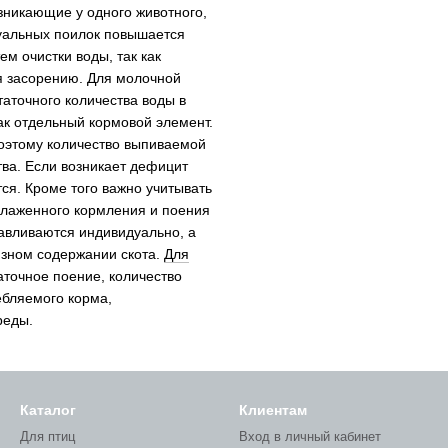
зникающие у одного животного,
уальных поилок повышается
ем очистки воды, так как
я засорению. Для молочной
аточного количества воды в
ак отдельный кормовой элемент.
поэтому количество выпиваемой
тва. Если возникает дефицит
ся. Кроме того важно учитывать
налаженного кормления и поения
авливаются индивидуально, а
язном содержании скота.
Для
аточное поение, количество
ебляемого корма,
реды.
Каталог
Клиентам
Для птиц
Вход в личный кабинет