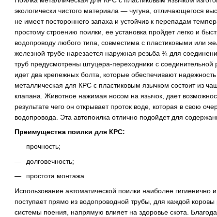
Поилка металлическая для КРС с пластиковым язычком изгото
экологически чистого материала — чугуна, отличающегося вы
не имеет постороннего запаха и устойчив к перепадам темпе
простому строению поилки, ее установка пройдет легко и быс
водопроводу любого типа, совместима с пластиковыми или ж
железной трубе нарезается наружная резьба ¾ для соединения
труб предусмотрены штуцера-переходники с соединительной р
идет два крепежных болта, которые обеспечивают надежность
металлическая для КРС с пластиковым язычком состоит из чаш
клапана. Животное нажимая носом на язычок, дает возможност
результате чего он открывает проток воде, которая в свою оче
водопровода. Эта автопоилка отлично подойдет для содержан
Преимущества поилки для КРС:
прочность;
долговечность;
простота монтажа.
Использование автоматической поилки наиболее гигиенично и у
поступает прямо из водопроводной трубы, для каждой коровы
системы поения, напрямую влияет на здоровье скота. Благод