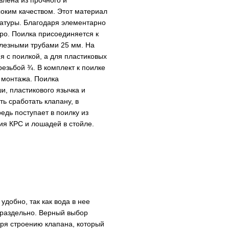
влена из прочного и
соким качеством. Этот материал
ратуры. Благодаря элементарно
тро. Поилка присоединяется к
елезными трубами 25 мм. На
 с поилкой, а для пластиковых
езьбой ¾. В комплект к поилке
 монтажа. Поилка
и, пластикового язычка и
ь сработать клапану, в
редь поступает в поилку из
ия КРС и лошадей в стойле.
добно, так как вода в нее
 раздельно. Верный выбор
аря строению клапана, который