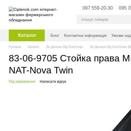
Перейти до основного контенту
097 559-20-30
095 3
Каталог
Блог
Контактна інформація
Умови над
Головна
Каталог
Біг Дачмен Big Dutchman
Біг Дачмен Big Dutchman B
83-06-9705 Стойка права MB
NAT-Nova Twin
Під замовлення
Написати відгук