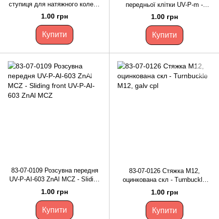
ступиця для натяжного колеса
передньої клітки UV-P-m -
датчика на ярус - Hub galv for
Fastener for cage front UV-P-m
1.00 грн
1.00 грн
sensor idler per tier
Купити
Купити
83-07-0109 Розсувна передня
83-07-0126 Стяжка М12,
UV-P-AI-603 ZnAl MCZ - Sliding
оцинкована скл - Turnbuckle
front UV-P-AI-603 ZnAl MCZ
M12, galv cpl
1.00 грн
1.00 грн
Купити
Купити