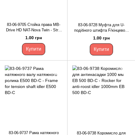
83-06-9705 Стойка права MB-
83-06-9728 Муфта для U-
Drive HD NAT-Nova Twin - Strut
подібного штифта F/кінцевого
rh MB-drive HD NAT-Nova Twin
комплекту з бункером
1.00 грн
1.00 грн
AMX150transit - Coupling for U-
channel post f/end set w/hopper
Купити
Купити
AMX150transit
83-06-9737 Рама натяжного
83-06-9738 Коромисло для