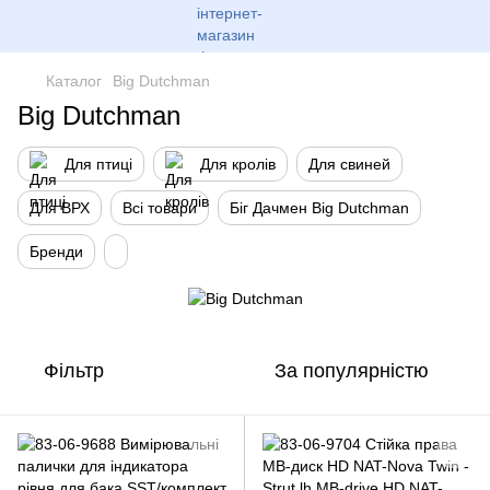
Каталог
Big Dutchman
Big Dutchman
Для птиці
Для кролів
Для свиней
Для ВРХ
Всі товари
Біг Дачмен Big Dutchman
Бренди
Фільтр
За популярністю