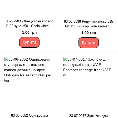
83-06-9835 Ланцюгове колесо
83-06-9838 Редуктор тиску 315
1" 22 зуба d50 - Chain wheel 1"
AB 1" 0,8-2 бар wo/манометр -
22teeth d50
Pressure reducer 315 AB 1" 0.8-
1.00 грн
1.00 грн
2 bar wo/manometer
Купити
Купити
83-06-9852 Оцинкована
83-07-0017 Застібка для