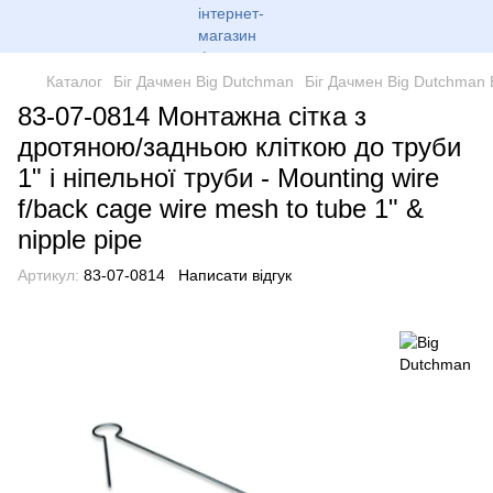
Каталог
Біг Дачмен Big Dutchman
Біг Дачмен Big Dutchman
83-07-0814 Монтажна сітка з
дротяною/задньою кліткою до труби
1" і ніпельної труби - Mounting wire
f/back cage wire mesh to tube 1" &
nipple pipe
Артикул:
83-07-0814
Написати відгук