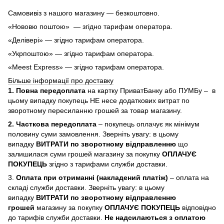
Самовивіз з нашого магазину — безкоштовно.
«Нововю поштою» — згідно тарифам оператора.
«Делівері» — згідно тарифам оператора.
«Укрпоштою» — згідно тарифам оператора.
«Meest Express» — згідно тарифам оператора.
Більше інформації про доставку
1. Повна передоплата
на картку ПриватБанку або ПУМБу – в
цьому випадку покупець НЕ несе додаткових витрат по
зворотному пересиланню грошей за товар магазину.
2. Часткова передоплата
– покупець оплачує як мінімум
половину суми замовлення. Зверніть увагу: в цьому
випадку
ВИТРАТИ по зворотному відправленню
що
залишилася суми грошей магазину за покупку
ОПЛАЧУЄ
ПОКУПЕЦЬ
згідно з тарифами служби доставки.
3.
Оплата при отриманні (накладений платіж)
– оплата на
складі служби доставки. Зверніть увагу: в цьому
випадку
ВИТРАТИ по зворотному відправленню
грошей
магазину за покупку
ОПЛАЧУЄ ПОКУПЕЦЬ
відповідно
до тарифів служби доставки.
Не надсилаються з оплатою