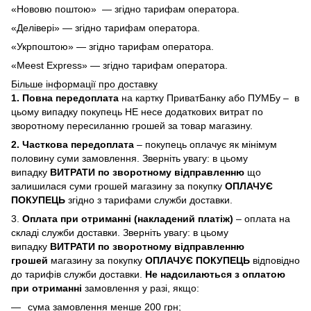
«Нововю поштою» — згідно тарифам оператора.
«Делівері» — згідно тарифам оператора.
«Укрпоштою» — згідно тарифам оператора.
«Meest Express» — згідно тарифам оператора.
Більше інформації про доставку
1. Повна передоплата
на картку ПриватБанку або ПУМБу – в
цьому випадку покупець НЕ несе додаткових витрат по
зворотному пересиланню грошей за товар магазину.
2. Часткова передоплата
– покупець оплачує як мінімум
половину суми замовлення. Зверніть увагу: в цьому
випадку
ВИТРАТИ по зворотному відправленню
що
залишилася суми грошей магазину за покупку
ОПЛАЧУЄ
ПОКУПЕЦЬ
згідно з тарифами служби доставки.
3.
Оплата при отриманні (накладений платіж)
– оплата на
складі служби доставки. Зверніть увагу: в цьому
випадку
ВИТРАТИ по зворотному відправленню
грошей
магазину за покупку
ОПЛАЧУЄ ПОКУПЕЦЬ
відповідно
до тарифів служби доставки.
Не надсилаються з оплатою
при отриманні
замовлення у разі, якщо:
сума замовлення менше 200 грн;