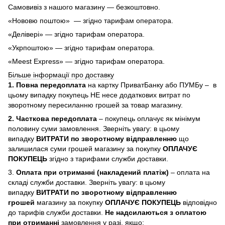
Самовивіз з нашого магазину — безкоштовно.
«Нововю поштою» — згідно тарифам оператора.
«Делівері» — згідно тарифам оператора.
«Укрпоштою» — згідно тарифам оператора.
«Meest Express» — згідно тарифам оператора.
Більше інформації про доставку
1. Повна передоплата
на картку ПриватБанку або ПУМБу – в
цьому випадку покупець НЕ несе додаткових витрат по
зворотному пересиланню грошей за товар магазину.
2. Часткова передоплата
– покупець оплачує як мінімум
половину суми замовлення. Зверніть увагу: в цьому
випадку
ВИТРАТИ по зворотному відправленню
що
залишилася суми грошей магазину за покупку
ОПЛАЧУЄ
ПОКУПЕЦЬ
згідно з тарифами служби доставки.
3.
Оплата при отриманні (накладений платіж)
– оплата на
складі служби доставки. Зверніть увагу: в цьому
випадку
ВИТРАТИ по зворотному відправленню
грошей
магазину за покупку
ОПЛАЧУЄ ПОКУПЕЦЬ
відповідно
до тарифів служби доставки.
Не надсилаються з оплатою
при отриманні
замовлення у разі, якщо: