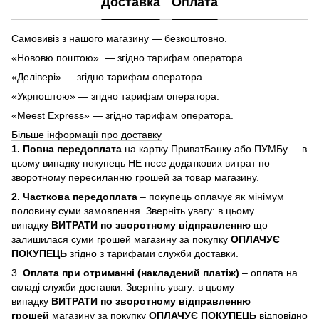
Доставка
Оплата
Самовивіз з нашого магазину — безкоштовно.
«Нововю поштою» — згідно тарифам оператора.
«Делівері» — згідно тарифам оператора.
«Укрпоштою» — згідно тарифам оператора.
«Meest Express» — згідно тарифам оператора.
Більше інформації про доставку
1. Повна передоплата
на картку ПриватБанку або ПУМБу – в
цьому випадку покупець НЕ несе додаткових витрат по
зворотному пересиланню грошей за товар магазину.
2. Часткова передоплата
– покупець оплачує як мінімум
половину суми замовлення. Зверніть увагу: в цьому
випадку
ВИТРАТИ по зворотному відправленню
що
залишилася суми грошей магазину за покупку
ОПЛАЧУЄ
ПОКУПЕЦЬ
згідно з тарифами служби доставки.
3.
Оплата при отриманні (накладений платіж)
– оплата на
складі служби доставки. Зверніть увагу: в цьому
випадку
ВИТРАТИ по зворотному відправленню
грошей
магазину за покупку
ОПЛАЧУЄ ПОКУПЕЦЬ
відповідно