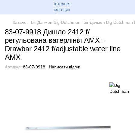
Каталог
Біг Дачмен Big Dutchman
Біг Дачмен Big Dutchman
83-07-9918 Дишло 2412 f/
регульована ватерлінія AMX -
Drawbar 2412 f/adjustable water line
AMX
Артикул:
83-07-9918
Написати відгук