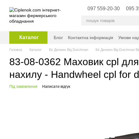
Перейти до основного контенту
097 559-20-30
095 3
Каталог
Блог
Контактна інформація
Умови над
Головна
Каталог
Біг Дачмен Big Dutchman
Біг Дачмен Big Dutchman B
83-08-0362 Маховик cpl для
нахилу - Handwheel cpl for dr
Під замовлення
Написати відгук