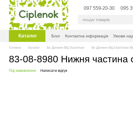
Перейти до основного контенту
097 559-20-30
095 3
Каталог
Блог
Контактна інформація
Умови над
Головна
Каталог
Біг Дачмен Big Dutchman
Біг Дачмен Big Dutchman B
83-08-8980 Нижня частина с
Під замовлення
Написати відгук