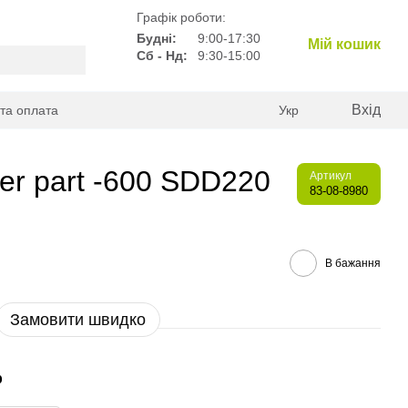
Графік роботи:
Будні:
9:00-17:30
Мій кошик
Сб - Нд:
9:30-15:00
Вхід
 та оплата
Укр
er part -600 SDD220
Артикул
83-08-8980
В бажання
Замовити швидко
р