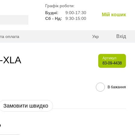
Графік роботи:
Будні:
9:00-17:30
Мій кошик
Сб - Нд:
9:30-15:00
Вхід
 та оплата
Укр
S-XLA
Артикул
83-09-4438
В бажання
Замовити швидко
р