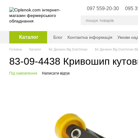
Перейти до основного контенту
097 559-20-30
095 3
Каталог
Блог
Контактна інформація
Умови над
Головна
Каталог
Біг Дачмен Big Dutchman
Біг Дачмен Big Dutchman B
83-09-4438 Кривошип кутови
Під замовлення
Написати відгук