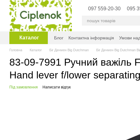
Перейти до основного контенту
097 559-20-30
095 3
Каталог
Блог
Контактна інформація
Умови над
Головна
Каталог
Біг Дачмен Big Dutchman
Біг Дачмен Big Dutchman B
83-09-7991 Ручний важіль F
Hand lever f/lower separatin
Під замовлення
Написати відгук