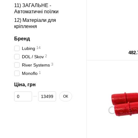
11) ЗАГАЛЬНЕ -
Автоматичні поїлки
12) Матеріали для
кріплення
Бренд
14
Lubing
482.
2
DOL / Skov
3
River Systems
1
Monoflo
Ціна, грн
Від Ціна, грн
До Ціна, грн
ОК