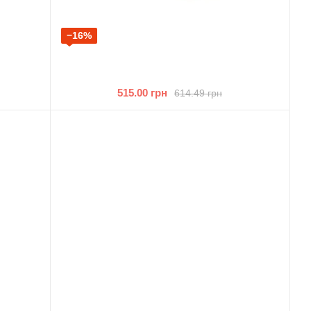
−16%
515.00 грн
614.49 грн