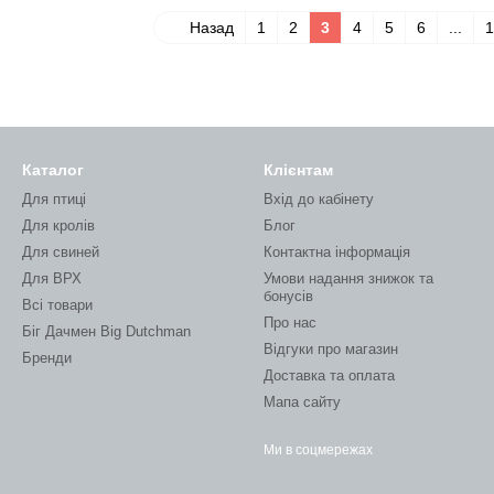
Назад
1
2
3
4
5
6
...
1
Каталог
Клієнтам
Для птиці
Вхід до кабінету
Для кролів
Блог
Для свиней
Контактна інформація
Для ВРХ
Умови надання знижок та
бонусів
Всі товари
Про нас
Біг Дачмен Big Dutchman
Відгуки про магазин
Бренди
Доставка та оплата
Мапа сайту
Ми в соцмережах