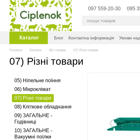
Перейти до основного контенту
097 559-20-30
095 3
Каталог
Блог
Контактна інформація
Умови над
Головна
Каталог
Всі товари
07) Різні товари
07) Різні товари
05) Ніпельне поїння
06) Мікроклімат
07) Різні товари
08) Кліткове обладнання
09) ЗАГАЛЬНЕ -
Годівниці
10) ЗАГАЛЬНЕ -
Вакуумні поїлки