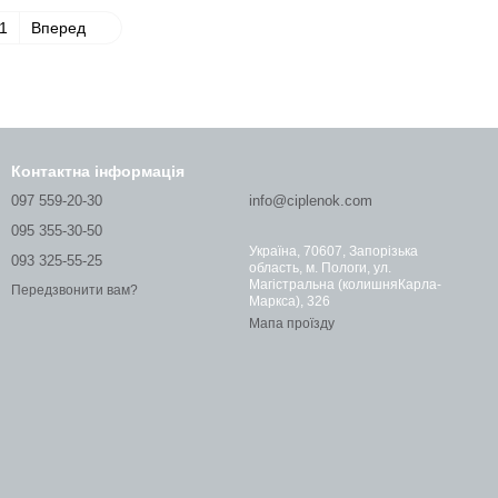
1
Вперед
Контактна інформація
097 559-20-30
info@ciplenok.com
095 355-30-50
Україна, 70607, Запорізька
093 325-55-25
область, м. Пологи, ул.
Магістральна (колишняКарла-
Передзвонити вам?
Маркса), 326
Мапа проїзду