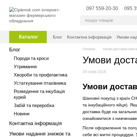
Перейти до основного контенту
097 559-20-30
095 3
Каталог
Блог
Контактна інформація
Умови над
Блог
Головна
Умови доставки ванта
Умови дост
Породи та кроси
Утримання
19 січня 2016
Хвороби та профілактика
Устаткування птахівника
Умови достав
Розведення та інкубація
курей
Шановні покупці з країн С
та інкубаційного яйця). Я
Забій та переробка
доставка буде на загальни
Новини
ознайомитися з нижченав
Контактна інформація
Після оформлення та погод
Умови надання знижок та
себе всі митні процедури.