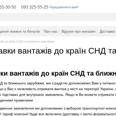
55-30-50
093 325-55-25
Передзвонити вам?
ання знижок та бонусів
Про нас
Відгуки про магазин
Доставка
жів до країн СНД та ближнього зарубіжжя
авки вантажів до країн СНД т
ки вантажів до країн СНД та ближ
НД та ближнього зарубіжжя, ми з радістю допоможемо Вам у питанні 
кщо у Вас є можливість отримати вантаж у місті на території Украї
х підставах для внутрішніх замовлень. Якщо ж Ви можете отримати 
еденими правилами.
ження замовлення ми допоможемо з вибором транспортної компанії,
 У тариф компанії буде все включено (доставка + митні формальнос