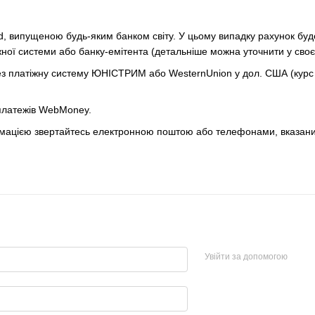
:
, випущеною будь-яким банком світу. У цьому випадку рахунок буде 
жної системи або банку-емітента (детальніше можна уточнити у своє
з платіжну систему ЮНІСТРИМ або WesternUnion у дол. США (курс п
платежів WebMoney.
мацією звертайтесь електронною поштою або телефонами, вказани
Увійти за допомогою