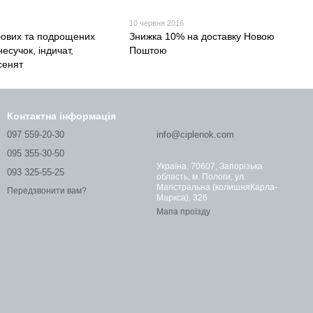
10 червня 2016
ових та подрощених
Знижка 10% на доставку Новою
несучок, індичат,
Поштою
усенят
Контактна інформація
097 559-20-30
info@ciplenok.com
095 355-30-50
Україна, 70607, Запорізька
093 325-55-25
область, м. Пологи, ул.
Магістральна (колишняКарла-
Передзвонити вам?
Маркса), 326
Мапа проїзду