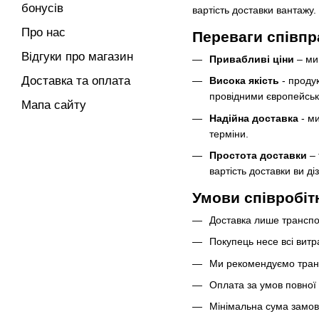
бонусів
вартість доставки вантажу.
Про нас
Переваги співпра
Відгуки про магазин
Привабливі ціни
– ми 
Доставка та оплата
Висока якість
- продук
провідними європейсь
Мапа сайту
Надійна доставка
- ми
терміни.
Простота доставки
– 
вартість доставки ви д
Умови співробіт
Доставка лише трансп
Покупець несе всі витр
Ми рекомендуємо транс
Оплата за умов повної
Мінімальна сума замо