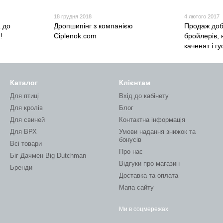
18 грудня 2018
4 лютого 2017
 до
Дропшипінг з компанією
Продаж доб
!
Ciplenok.com
бройлерів, 
каченят і г
Каталог
Клієнтам
Для птиці
Вхід до кабінету
Для кролів
Блог
Для свиней
Контактна інформація
Для ВРХ
Умови надання знижок та
бонусів
Всі товари
Про нас
Біг Дачмен Big Dutchman
Відгуки про магазин
Бренди
Доставка та оплата
Мапа сайту
Ми в соцмережах