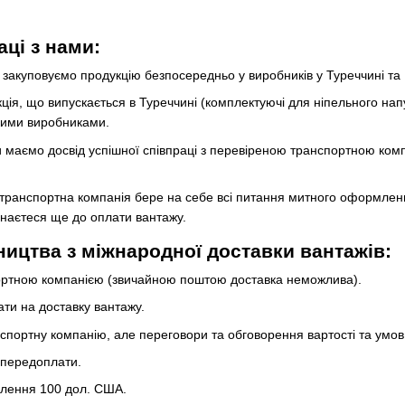
ці з нами:
закуповуємо продукцію безпосередньо у виробників у Туреччині та 
ція, що випускається в Туреччині (комплектуючі для ніпельного напув
кими виробниками.
 маємо досвід успішної співпраці з перевіреною транспортною компа
транспортна компанія бере на себе всі питання митного оформлен
ізнаєтеся ще до оплати вантажу.
ництва з міжнародної доставки вантажів:
ортною компанією (звичайною поштою доставка неможлива).
ати на доставку вантажу.
портну компанію, але переговори та обговорення вартості та умов 
 передоплати.
влення 100 дол. США.