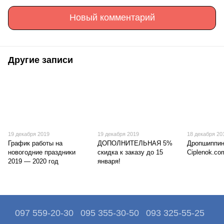
Новый комментарий
Другие записи
19 декабря 2019
19 декабря 2019
18 декабря 20
График работы на
ДОПОЛНИТЕЛЬНАЯ 5%
Дропшиппин
новогодние праздники
скидка к заказу до 15
Ciplenok.co
2019 — 2020 год
января!
097 559-20-30
095 355-30-50
093 325-55-25