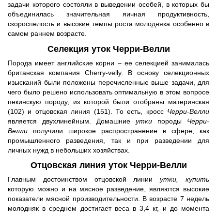
задачи которого состояли в выведении особей, в которых бы
объединилась значительная яичная продуктивность,
скороспелость и высокие темпы роста молодняка особенно в
самом раннем возрасте.
Селекция уток Черри-Велли
Порода имеет английские корни – ее селекцией занималась
британская компания Сherry-velly. В основу селекционных
изысканий были положены перечисленные выше задачи, для
чего было решено использовать оптимальную в этом вопросе
пекинскую породу, из которой были отобраны материнская
(102) и отцовская линия (151). То есть, кросс
Черри-Велли
является двухлинейным. Домашние
утки
породы
Черри-
Велли
получили широкое распространение в сфере, как
промышленного разведения, так и при разведении для
личных нужд в небольших хозяйствах.
Отцовская линия уток Черри-Велли
Главным достоинством отцовской линии
утки, купить
которую можно и на мясное разведение, являются высокие
показатели мясной производительности. В возрасте 7 недель
молодняк в среднем достигает веса в 3,4 кг, и до момента