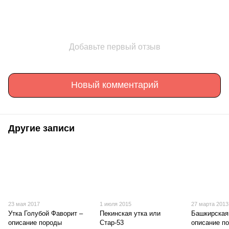
Добавьте первый отзыв
Новый комментарий
Другие записи
23 мая 2017
1 июля 2015
27 марта 2013
Утка Голубой Фаворит –
Пекинская утка или
Башкирская
описание породы
Стар-53
описание п