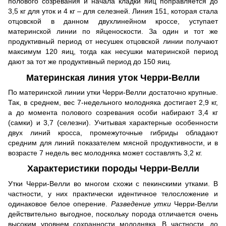
полового созревания и начала кладки яиц поправляется до
3,5 кг для уток и 4 кг – для селезней. Линия 151, которая стала
отцовской в данном двухлинейном кроссе, уступает
материнской линии по яйценоскости. За один и тот же
продуктивный период от несушек отцовской линии получают
максимум 120 яиц, тогда как несушки материнской период
дают за тот же продуктивный период до 150 яиц.
Материнская линия уток Черри-Велли
По материнской линии утки Черри-Велли достаточно крупные.
Так, в среднем, вес 7-недельного молодняка достигает 2,9 кг,
а до момента полового созревания особи набирают 3,4 кг
(самки) и 3,7 (селезни). Учитывая характерные особенности
двух линий кросса, промежуточные гибриды обладают
средним для линий показателем мясной продуктивности, и в
возрасте 7 недель вес молодняка может составлять 3,2 кг.
Характеристики породы Черри-Велли
Утки Черри-Велли во многом схожи с пекинскими утками. В
частности, у них практически идентичное телосложение и
одинаковое белое оперение.
Разведение утки
Черри-Велли
действительно выгодное, поскольку порода отличается очень
высоким уровнем сохранности молодняка. В частности, до