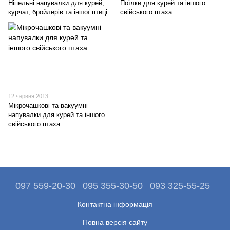
Ніпельні напувалки для курей,
Поїлки для курей та іншого
курчат, бройлерів та іншої птиці
свійського птаха
12 червня 2013
Мікрочашкові та вакуумні
напувалки для курей та іншого
свійського птаха
097 559-20-30
095 355-30-50
093 325-55-25
Контактна інформація
Повна версія сайту