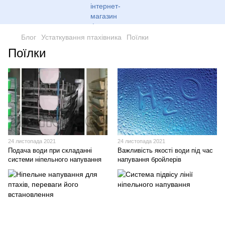
Блог
Устаткування птахівника
Поїлки
Поїлки
24 листопада 2021
24 листопада 2021
Подача води при складанні
Важливість якості води під час
системи ніпельного напування
напування бройлерів