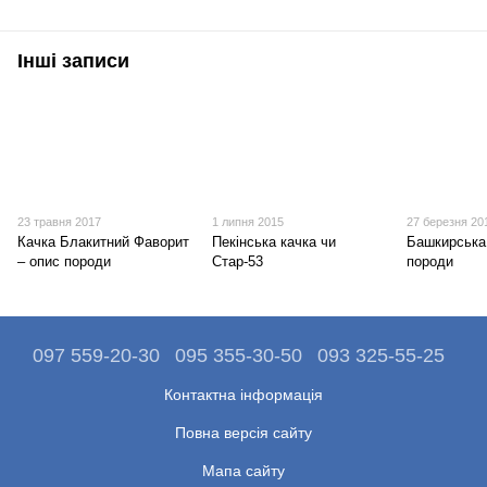
Інші записи
23 травня 2017
1 липня 2015
27 березня 20
Качка Блакитний Фаворит
Пекінська качка чи
Башкирська 
– опис породи
Стар-53
породи
097 559-20-30
095 355-30-50
093 325-55-25
Контактна інформація
Повна версія сайту
Мапа сайту