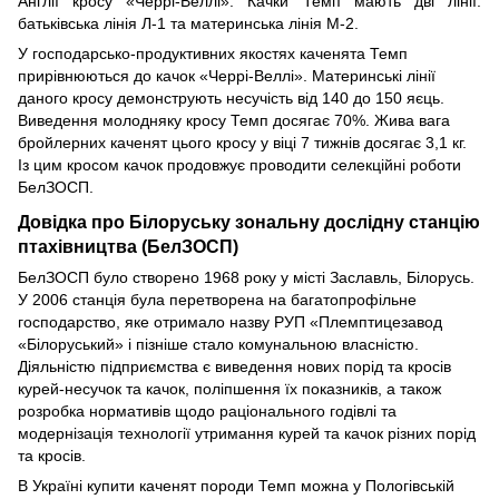
Англії кросу «Черрі-Веллі». Качки Темп мають дві лінії:
батьківська лінія Л-1 та материнська лінія М-2.
У господарсько-продуктивних якостях каченята Темп
прирівнюються до качок «Черрі-Веллі». Материнські лінії
даного кросу демонструють несучість від 140 до 150 яєць.
Виведення молодняку ​​кросу Темп досягає 70%. Жива вага
бройлерних каченят цього кросу у віці 7 тижнів досягає 3,1 кг.
Із цим кросом качок продовжує проводити селекційні роботи
БелЗОСП.
Довідка про Білоруську зональну дослідну станцію
птахівництва (БелЗОСП)
БелЗОСП було створено 1968 року у місті Заславль, Білорусь.
У 2006 станція була перетворена на багатопрофільне
господарство, яке отримало назву РУП «Племптицезавод
«Білоруський» і пізніше стало комунальною власністю.
Діяльністю підприємства є виведення нових порід та кросів
курей-несучок та качок, поліпшення їх показників, а також
розробка нормативів щодо раціонального годівлі та
модернізація технології утримання курей та качок різних порід
та кросів.
В Україні купити каченят породи Темп можна у Пологівській