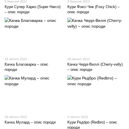
9 березня 2013
8 березня 2013
Кури Супер Харко (Super Harco)
Кури Фоксі Чик (Foxy Chick) –
– опис породи
опис породи
26 лютого 2013
26 лютого 2013
Качка Благоварка – опис
Качка Черрі-Веллі (Сherry-velly)
породи
– опис породи
26 лютого 2013
4 лютого 2013
Качка Мулард – опис породи
Кури Редбро (Redbro) – опис
породи