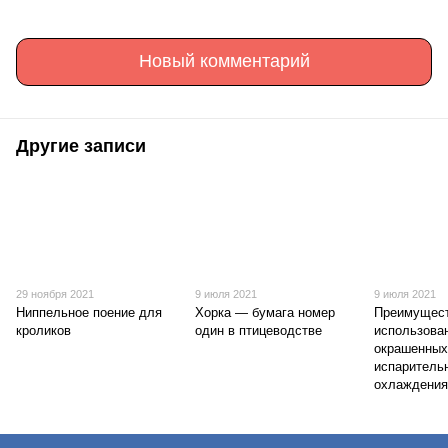
Новый комментарий
Другие записи
29 ноября 2021
9 июля 2021
9 июля 2021
Ниппельное поение для
Хорка — бумага номер
Преимущес
кроликов
один в птицеводстве
использова
окрашенных
испаритель
охлаждени