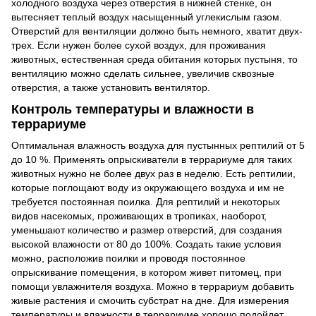
холодного воздуха через отверстия в нижней стенке, он
вытесняет теплый воздух насыщенный углекислым газом.
Отверстий для вентиляции должно быть немного, хватит двух-
трех. Если нужен более сухой воздух, для проживания
животных, естественная среда обитания которых пустыня, то
вентиляцию можно сделать сильнее, увеличив сквозные
отверстия, а также установить вентилятор.
Контроль температуры и влажности в
террариуме
Оптимальная влажность воздуха для пустынных рептилий от 5
до 10 %. Применять опрыскиватели в террариуме для таких
животных нужно не более двух раз в неделю. Есть рептилии,
которые поглощают воду из окружающего воздуха и им не
требуется постоянная поилка. Для рептилий и некоторых
видов насекомых, проживающих в тропиках, наоборот,
уменьшают количество и размер отверстий, для создания
высокой влажности от 80 до 100%. Создать такие условия
можно, расположив поилки и проводя постоянное
опрыскивание помещения, в котором живет питомец, при
помощи увлажнителя воздуха. Можно в террариум добавить
живые растения и смочить субстрат на дне. Для измерения
температуры и влажности в террариуме хорошо подойдет