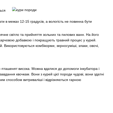
ться
ати в межах 12-15 градусів, а вологість не повинна бути
нячне світло та прийняття зольних та пилових ванн. На його
 харчовою добавкою і покращують травний процес у курей.
й. Використовуються комбікорми, зерносуміші, злаки, овочі,
я пташенят висока. Можна вдатися до допомоги інкубатора і
вдання квочкам. Вони з курей цієї породи чудові, вони здатні
им способом витриваліші і відрізняються гарною