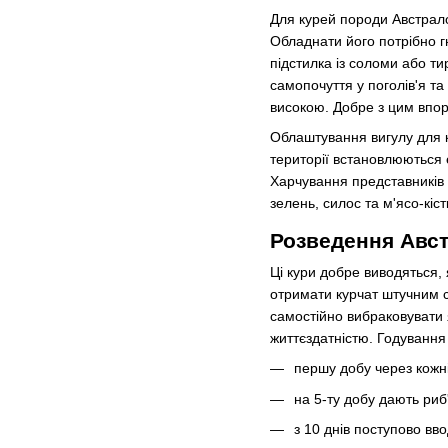
Для курей породи Австрало
Обладнати його потрібно г
підстилка із соломи або ти
самопочуття у поголів'я та
високою. Добре з цим впор
Облаштування вигулу для ку
території встановлюються 
Харчування представників ц
зелень, силос та м'ясо-кіс
Розведення Авс
Ці кури добре виводяться,
отримати курчат штучним с
самостійно вибраковувати 
життєздатністю. Годування
першу добу через кожн
на 5-ту добу дають риб
з 10 днів поступово вво