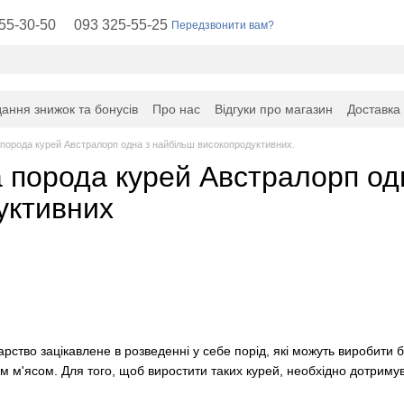
55-30-50
093 325-55-25
Передзвонити вам?
ання знижок та бонусів
Про нас
Відгуки про магазин
Доставка
 порода курей Австралорп одна з найбільш високопродуктивних.
а порода курей Австралорп од
уктивних
ство зацікавлене в розведенні у себе порід, які можуть виробити б
 м'ясом. Для того, щоб виростити таких курей, необхідно дотримуват