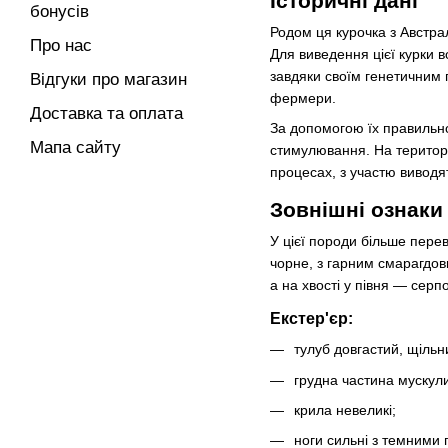
Історичні дані
бонусів
Родом ця курочка з Австрал
Про нас
Для виведення цієї курки в
завдяки своїм генетичним 
Відгуки про магазин
фермери.
Доставка та оплата
За допомогою їх правильно
Мапа сайту
стимулювання. На територі
процесах, з участю виводя
Зовнішні ознаки
У цієї породи більше перев
чорне, з гарним смарагдов
а на хвості у півня — сер
Екстер'єр:
тулуб довгастий, щільн
грудна частина мускули
крила невеликі;
ноги сильні з темними