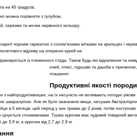
та на 45 градусів;
но можна порівняти з тулубом;
й, сережки та мочки червоного кольору;
окриті чорним гарматою з солом'яними мітками на крильцях і черевці
фіолетового відливу на оперенні курей не
раковуються із племінного стада. Також будь-які відхилення та неві
оче
й, плюс, підошви та дзьоба є причиною,
пташенят.
Продуктивні якості породи
 з найпродуктивніших, на їх несучість не впливають погодні умови
вою шкаралупою. Але як було зазначено вище, несушки Австралорпи 
ця в 5 місяців, цей період у них триває до 2 років, потім поступов
ко цінується споживачами. Тушка курочки має чудовий товарний вигл
до 3,9 кг, а курочок від 2,7 до 2,9 кг.
ання