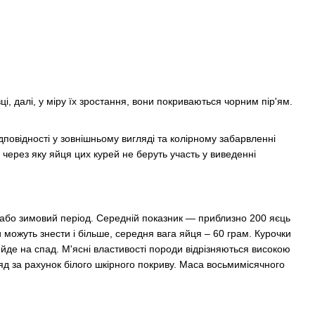
, далі, у міру їх зростання, вони покриваються чорним пір'ям.
дповідності у зовнішньому вигляді та колірному забарвленні
 через яку яйця цих курей не беруть участь у виведенні
 або зимовий період. Середній показник — приблизно 200 яєць
можуть знести і більше, середня вага яйця – 60 грам. Курочки
о йде на спад. М'ясні властивості породи відрізняються високою
яд за рахунок білого шкірного покриву. Маса восьмимісячного