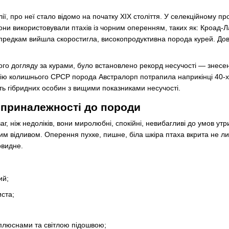
ії, про неї стало відомо на початку ХІХ століття. У селекційному пр
они використовували птахів із чорним оперенням, таких як: Кроад-Л
предкам вийшла скоростигла, високопродуктивна порода курей. Довг
го догляду за курами, було встановлено рекорд несучості — знесено
ю колишнього СРСР порода Австралорп потрапила наприкінці 40-х ро
ть гібридних особин з вищими показниками несучості.
 приналежності до породи
аг, ніж недоліків, вони миролюбні, спокійні, невибагливі до умов у
им відливом. Оперення пухке, пишне, біла шкіра птаха вкрита не ли
повидне.
ий;
ста;
 плюснами та світлою підошвою;