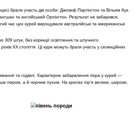
оцесі брали участь дві особи: Джозеф Партінгтон та Вільям Кук.
ангшан та англійський Орпінгтон. Результат не забарився,
ий час цих курей вирощували австралійські та американські
 309 штук, без корекції освітлення та штучного
ків ХХ століття. Ці кури можуть брати участь у селекційних
тримання та годівлі. Характерне забарвлення пера у курей —
ше пером, а й чорним пухом. На крилах пір'я велике, широке,