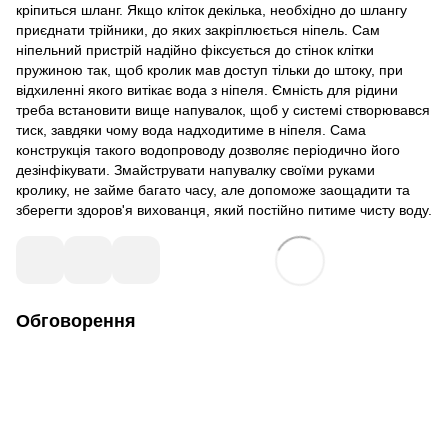
кріпиться шланг. Якщо кліток декілька, необхідно до шлангу
приєднати трійники, до яких закріплюється ніпель. Сам
ніпельний пристрій надійно фіксується до стінок клітки
пружиною так, щоб кролик мав доступ тільки до штоку, при
відхиленні якого витікає вода з ніпеля. Ємність для рідини
треба встановити вище напувалок, щоб у системі створювався
тиск, завдяки чому вода надходитиме в ніпеля. Сама
конструкція такого водопроводу дозволяє періодично його
дезінфікувати. Змайструвати напувалку своїми руками
кролику, не займе багато часу, але допоможе заощадити та
зберегти здоров'я вихованця, який постійно питиме чисту воду.
Обговорення