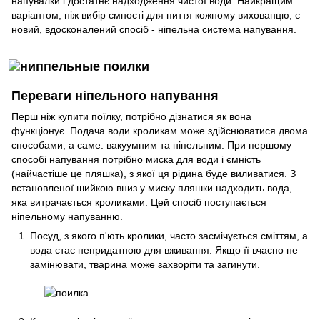
напувалки і достатнє надходження чистої води. Найкращим
варіантом, ніж вибір ємності для пиття кожному вихованцю, є
новий, вдосконалений спосіб - ніпельна система напування.
Переваги ніпельного напування
Перш ніж купити поїлку, потрібно дізнатися як вона
функціонує. Подача води кроликам може здійснюватися двома
способами, а саме: вакуумним та ніпельним. При першому
способі напування потрібно миска для води і ємність
(найчастіше це пляшка), з якої ця рідина буде виливатися. З
встановленої шийкою вниз у миску пляшки надходить вода,
яка витрачається кроликами. Цей спосіб поступається
ніпельному напуванню.
Посуд, з якого п'ють кролики, часто засмічується сміттям, а
вода стає непридатною для вживання. Якщо її вчасно не
замінювати, тварина може захворіти та загинути.