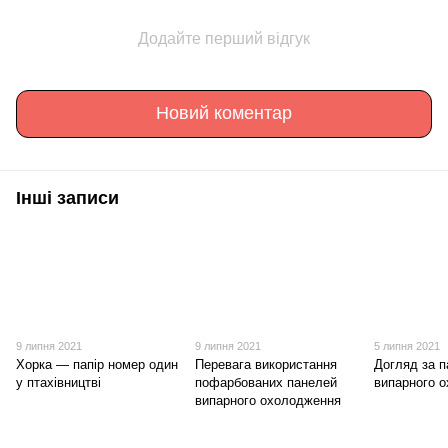
Додайте перший відгук
Новий коментар
Інші записи
9 липня 2021
9 липня 2021
5 липня 2021
Хорка — папір номер один
Перевага використання
Догляд за 
у птахівництві
пофарбованих панелей
випарного 
випарного охолодження