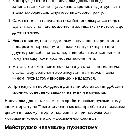
Конструкція ніпельної напувалки дозволяє воді
залишатися чистою, що захищає кролика від отруєнь та
інших захворювань шлунково-кишкового тракту.
Сама ніпельна напувалка постійно ополіскується водою,
що витікає з неї, що дозволяє їй залишатися чистою, а це
дуже гігієнічно.
Якщо пляшку, при вакуумному напуванні, тварина може
ненароком перевернути і намочити підстилку, то при
другому способі, витрата води вироблятиметься лише в
тому випадку, коли кролик сам захоче пити.
Матеріал з якого виготовлена ​​напувалка — нержавіюча
сталь, тому розгризти або зіпсувати її якимось іншим
чином, пухнастому вихованцю не вдасться.
При існуючій необхідності дати ліки або вітамінні добавки
кролику, буде легко завдяки ніпельній напувалці.
Напувалки для кроликів можна зробити своїми руками, тому
що матеріал для її виготовлення можна придбати за низькими
цінами в нашому інтернет-магазині, а при необхідності
- отримати консультацію у досвідчених фахівців.
Майструємо напувалку пухнастому