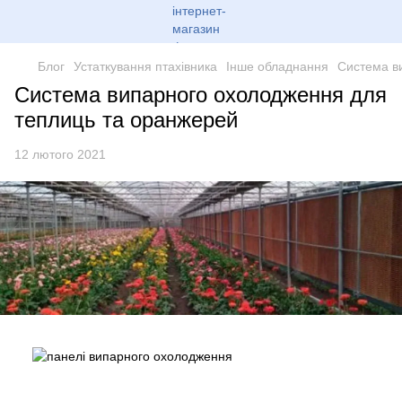
Блог
Устаткування птахівника
Інше обладнання
Система в
Система випарного охолодження для
теплиць та оранжерей
12 лютого 2021