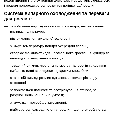
недопущення нагріву повітря дуже важливі. Дотримуючись усіх
і правил попереджається розвиток дегідратації рослин.
Система випарного охолодження та переваги
для рослин:
запобігання надходженню сухого повітря, що негативно
впливає на культури;
підтримання оптимальної вологості;
знижує температуру повітря усередині теплиці;
створює можливість для нормального зростання культур та
підвищує їх внутрішній потенціал;
товарний вигляд, якість та кількість ягід, овочів та фруктів
набагато вищі вирощених відкритим способом;
зовнішній вигляд рослин однаковий, немає різниці у
зростанні;
запобігається ламкості та розтріскування стебел, за
рахунок збільшення їх гнучкості;
знижується потреба у затемненні;
відбувається самозапилення рослин, що не виробляється