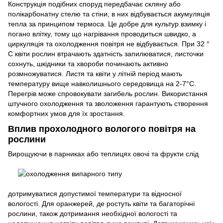
Конструкція подібних споруд передбачає скляну або
полікарбонатну стелю та стіни, в них відбувається акумуляція
тепла за принципом термоса. Це добре для культур взимку і
погано влітку, тому що нагрівання проводиться швидко, а
циркуляція та охолодження повітря не відбувається. При 32 °
С квіти рослин втрачають здатність запилюватися, листочки
сохнуть, шкідники та хвороби починають активно
розмножуватися. Листя та квіти у літній період мають
температуру вище навколишнього середовища на 2-7°С.
Перегрів може спровокувати загибель рослин. Використання
штучного охолодження та зволоження гарантують створення
комфортних умов для їх зростання.
Вплив прохолодного вологого повітря на
рослини
Вирощуючи в парниках або
теплицях овочі та фрукти слід
дотримуватися допустимої температури та відносної
вологості. Для оранжерей, де ростуть квіти та багаторічні
рослини, також дотримання необхідної вологості та