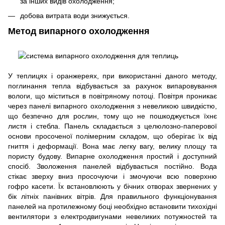
за інших видів охолодження;
добова витрата води знижується.
Метод випарного охолодження
У теплицях і оранжереях, при використанні даного методу,
поглинання тепла відбувається за рахунок випаровування
вологи, що міститься в повітряному потоці. Повітря проникає
через панелі випарного охолодження з невеликою швидкістю,
що безпечно для рослин, тому що не пошкоджується їхнє
листя і стебла. Панель складається з целюлозно-паперової
основи просоченої полімерним складом, що оберігає їх від
гниття і деформації. Вона має легку вагу, велику площу та
пористу будову. Випарне охолодження простий і доступний
спосіб. Зволоження панелей відбувається постійно. Вода
стікає зверху вниз просочуючи і змочуючи всю поверхню
гофро касети. Їх встановлюють у бічних отворах звернених у
бік літніх панівних вітрів. Для правильного функціонування
панелей на протилежному боці необхідно встановити тихохідні
вентилятори з електродвигунами невеликих потужностей та