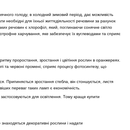
нячного голоду, в холодний зимовий період, дає можливість
и необхідні для їхньої життєдіяльності речовини за рахунок
 таких речовин є хлорофіл, який, поглинаючи сонячне світло
тотрофне харчування, яке забезпечує їх вуглеводами та сприяє
ритму проростання, зростання і цвітіння рослин в оранжереях.
ті та червоні промені, сприяє процесу фотосинтезу, що
ься. Припиняється зростання стебла, він стоншується, листя
віших переваг таких ламп є економічність.
і застосовуються для освітлення. Тому краще купити
е знаходяться декоративні рослини і надати