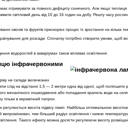
 має отримувати за повного дефіциту сонячного. Але якщо теплиця
жити світловий день від 10 до 16 годин на добу. Решту часу рослин
анні овочів та фруктів прискорює процес їх зростання на кілька тиж
дсвічування для розсади. Спочатку потрібно створити умови, щоб во
ення водоростей в акваріумах також впливає освітлення.
лицю інфрачервоними
гріву не складе величезних
мпи слід на відстанні 1,5 — 2 метри одна від одної, щоб поліпшити
ого механічного пошкодження або попадання крапель води на скля
у тільки в керамічний патрон.
н регулюється висота підвісу ламп. Найбільш оптимальною висотою
випромінювач, тим більший радіус освітлення і нижче температура
 освітлення. Такого ефекту можна досягти регулюючи висоту розміщен