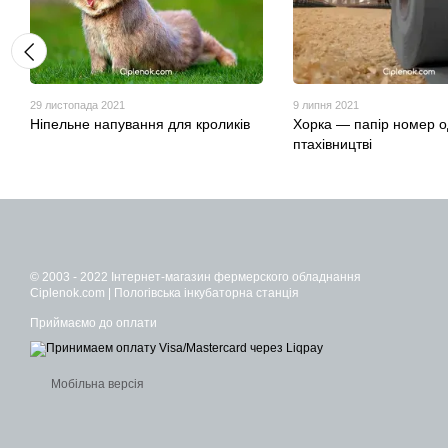
29 листопада 2021
9 липня 2021
Ніпельне напування для кроликів
Хорка — папір номер о
птахівництві
© 2003 - 2022 Інтернет-магазин фермерского обладнання
Ciplenok.com | Пологівська інкубаторна станція
Приймаємо до оплати
Мобільна версія