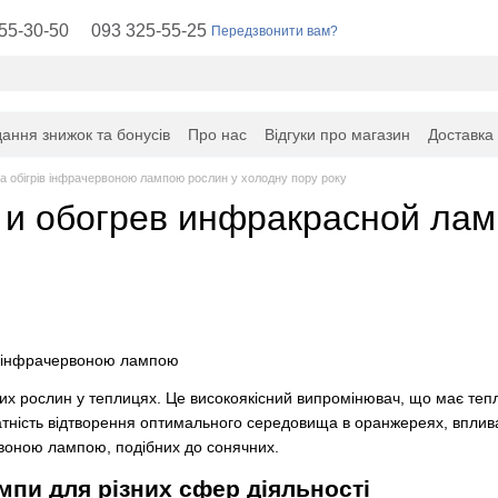
55-30-50
093 325-55-25
Передзвонити вам?
ання знижок та бонусів
Про нас
Відгуки про магазин
Доставка
а обігрів інфрачервоною лампою рослин у холодну пору року
и обогрев инфракрасной лам
ивних рослин у теплицях. Це високоякісний випромінювач, що має те
тність відтворення оптимального середовища в оранжереях, вплива
оною лампою, подібних до сонячних.
мпи для різних сфер діяльності