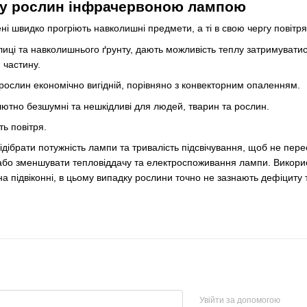
іву рослин інфрачервоною лампою
ні швидко прогріють навколишні предмети, а ті в свою чергу повітря
плиці та навколишнього ґрунту, дають можливість теплу затримуватис
 частину.
рослин економічно вигідній, порівняно з конвекторним опаленням.
лютно безшумні та нешкідливі для людей, тварин та рослин.
ь повітря.
дібрати потужність лампи та тривалість підсвічування, щоб не пере
або зменшувати тепловіддачу та електроспоживання лампи. Викорис
а підвіконні, в цьому випадку рослини точно не зазнають дефіциту 
Увійти за допомогою