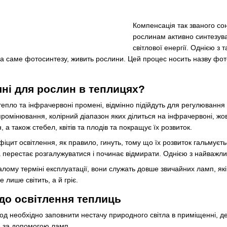
Компенсація та
к званого со
рослинам активно синтезуват
світлової енергії. Однією з
 а саме фотосинтезу, живить рослини. Цей процес носить назву фо
чні для рослин в теплицях?
пло та інфрачервоні промені, відмінно підійдуть для регулювання 
ромінювання, колірний діапазон яких ділиться на інфрачервоні, жов
, а також стебел, квітів та плодів та покращує їх розвиток.
фіцит освітлення, як правило, гинуть, тому що їх розвиток гальмуєт
а перестає розгалужуватися і починає відмирати. Однією з найважли
алому терміні експлуатації, вони служать довше звичайних ламп, як
 лише світить, а й гріє.
до освітлення теплиць
од необхідно заповнити нестачу природного світла в приміщенні, д
, за допомогою ламп.