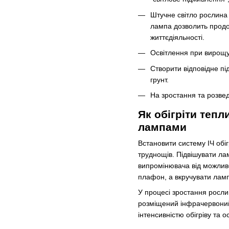
Штучне світло рослина
лампа дозволить продов
життєдіяльності.
Освітлення при вирощув
Створити відповідне пі
грунт.
На зростання та розвед
Як обігріти теп
лампами
Встановити систему ІЧ обі
труднощів. Підвішувати ла
випромінювача від можлив
плафон, а вкручувати ламп
У процесі зростання росли
розміщений інфрачервоний 
інтенсивністю обігріву та