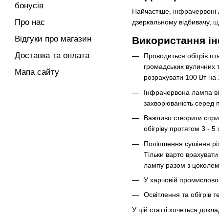
бонусів
Найчастіше, інфрачервоні 
Про нас
дзеркальному відбивачу, 
Відгуки про магазин
Використання і
Доставка та оплата
Проводиться обігрів пт
громадських вуличних ту
Мапа сайту
розрахувати 100 Вт на 
Інфрачервона лампа від
захворюваність серед по
Важливо створити сприя
обігріву протягом 3 - 
Поліпшення сушіння рі
Тільки варто врахувати
лампу разом з цоколем
У харчовій промисловост
Освітлення та обігрів
У цій статті хочеться док