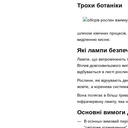
Трохи ботаніки
шляхом хімічних процесів,
виділенню кисню.
Які лампи безпе
Лампи, що випромінюють те
Вплив довгохвильового вип
відбувається в листі рослин
Рослини, які відчувають де
жовтіє, а коренева систем
Вона полягає в більш трив
інфрачервону лампу, яка не
Основні вимоги 
В осінньо-зимовий пері
"світлове підживлення"