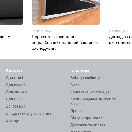
9 липня 2021
5 липня 2021
дин у
Перевага використання
Догляд за 
пофарбованих панелей випарного
охолоджен
охолодження
Каталог
Клієнтам
Для птиці
Вхід до кабінету
Для кролів
Блог
Для свиней
Контактна інформація
Для ВРХ
Умови надання знижок та
бонусів
Всі товари
Про нас
Біг Дачмен Big Dutchman
Відгуки про магазин
Бренди
Доставка та оплата