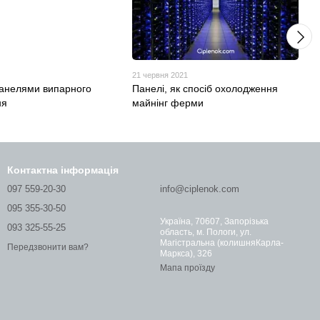
21 червня 2021
панелями випарного
Панелі, як спосіб охолодження
ня
майнінг ферми
Контактна інформація
097 559-20-30
info@ciplenok.com
095 355-30-50
Україна, 70607, Запорізька
093 325-55-25
область, м. Пологи, ул.
Магістральна (колишняКарла-
Передзвонити вам?
Маркса), 326
Мапа проїзду