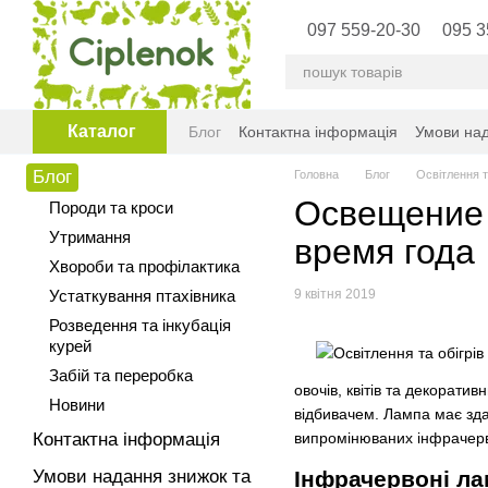
Перейти до основного контенту
097 559-20-30
095 3
Каталог
Блог
Контактна інформація
Умови над
Блог
Головна
Блог
Освітлення т
Освещение 
Породи та кроси
Утримання
время года
Хвороби та профілактика
Устаткування птахівника
9 квітня 2019
Розведення та інкубація
курей
Забій та переробка
овочів, квітів та декорат
Новини
відбивачем. Лампа має зда
Контактна інформація
випромінюваних інфрачерв
Умови надання знижок та
Інфрачервоні ла