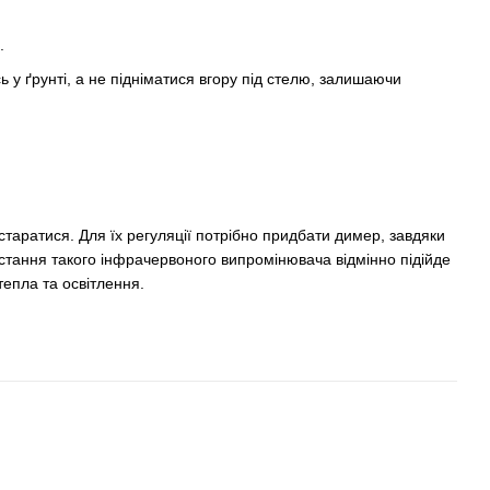
.
ь у ґрунті, а не підніматися вгору під стелю, залишаючи
старатися. Для їх регуляції потрібно придбати димер, завдяки
тання такого інфрачервоного випромінювача відмінно підійде
тепла та освітлення.