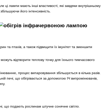
ле ці лампи мають інші властивості, які завдяки внутрішньому
більшуючи його інтенсивність.
ин та птахів, а також підвищити їх імунітет та зменшити
 можуть відтворити теплову точку для їхнього тимчасового
нюванню, процес випаровування збільшується в кілька разів.
ій печі, що обігрівається за допомогою ІЧ випромінювачів,
мпу.
ачі, що подають рослинам штучне сонячне світло.