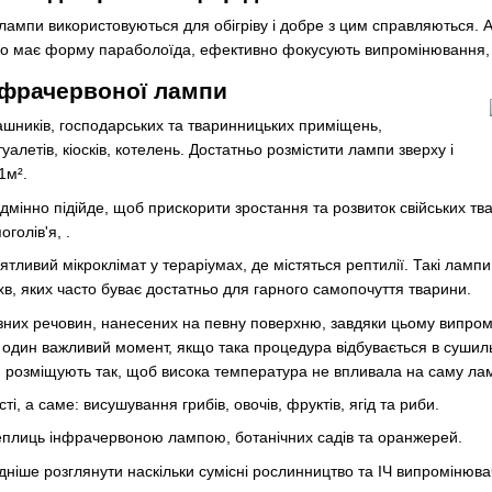
лампи використовуються для обігріву і добре з цим справляються. А
що має форму параболоїда, ефективно фокусують випромінювання, з
нфрачервоної
лампи
ашників, господарських та тваринницьких приміщень,
алетів, кіосків, котелень. Достатньо розмістити лампи зверху і
1м².
мінно підійде, щоб прискорити зростання та розвиток свійських твар
голів'я, .
тливий мікроклімат у тераріумах, де містяться рептилії. Такі лампи
5 хв, яких часто буває достатньо для гарного самопочуття тварини.
зних речовин, нанесених на певну поверхню, завдяки цьому випромі
 один важливий момент, якщо така процедура відбувається в сушильн
 розміщують так, щоб висока температура не впливала на саму ла
і, а саме: висушування грибів, овочів, фруктів, ягід та риби.
 теплиць інфрачервоною лампою, ботанічних садів та оранжерей.
ладніше розглянути наскільки сумісні рослинництво та ІЧ випромінюв