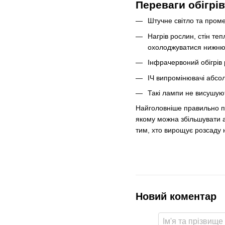
Переваги обігр
Штучне світло та проме
Нагрів рослин, стін те
охолоджуватися нижню
Інфрачервоний обігрів 
ІЧ випромінювачі абсо
Такі лампи не висушуют
Найголовніше правильно пі
якому можна збільшувати 
тим, хто вирощує розсаду н
Новий коментар