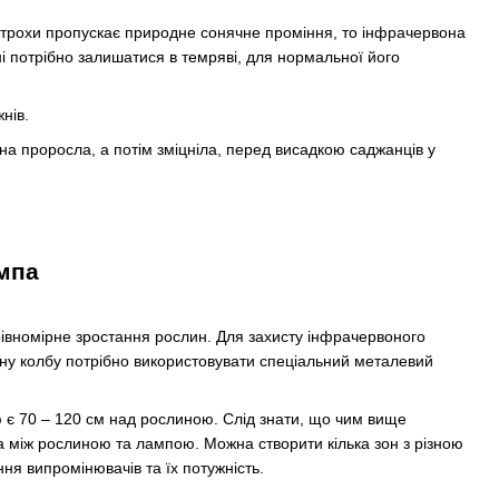
 трохи пропускає природне сонячне проміння, то інфрачервона
і потрібно залишатися в темряві, для нормальної його
нів.
на проросла, а потім зміцніла, перед висадкою саджанців у
 рівномірне зростання рослин. Для захисту інфрачервоного
ну колбу потрібно використовувати спеціальний металевий
 є 70 – 120 см над рослиною. Слід знати, що чим вище
 між рослиною та лампою. Можна створити кілька зон з різною
ня випромінювачів та їх потужність.